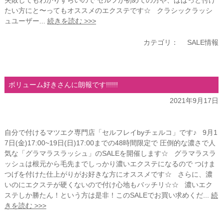
失敗してもわかりずらいので セルフが初めての方や、ぱぱっと付け
たい方にと〜ってもオススメのエクステです☆ クラシックラッシ
ュユーザー...
続きを読む >>>
カテゴリ：
SALE情報
ボリューム好きさんに朗報です!!!!!!
2021年9月17日
自分で付けるマツエク専門店「セルフレイbyチェルコ」です♪ 9月1
7日(金)17:00~19日(日)17:00までの48時間限定で 圧倒的な濃さで人
気な「グラマラスラッシュ」のSALEを開催します☆ グラマラスラ
ッシュは根元から毛先までしっかり濃いエクステになるので つけま
つげを付けた仕上がりがお好きな方にオススメです☆ さらに、濃
いのにエクステが硬くないので付け心地もバッチリ☆☆ 濃いエク
ステしか勝たん！という方は是非！このSALEでお買い求めくだ...
続
きを読む >>>