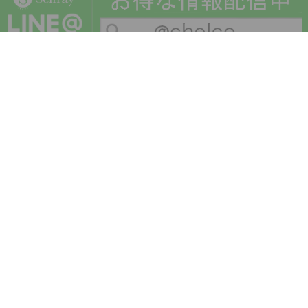
■セルフレイ 大阪なんば店
お支払い・送料
特定商取引法に基づく表示
プライバシーポリシー
会社概要
メルマガ登録
新規会員登録
ログイン・マイページ
買い物かご
セルフレイ
株式会社チェルコ
〒150-0002
東京都渋谷区渋谷2-19-15
宮益坂ビルディング609
営業時間 平日10時～17時