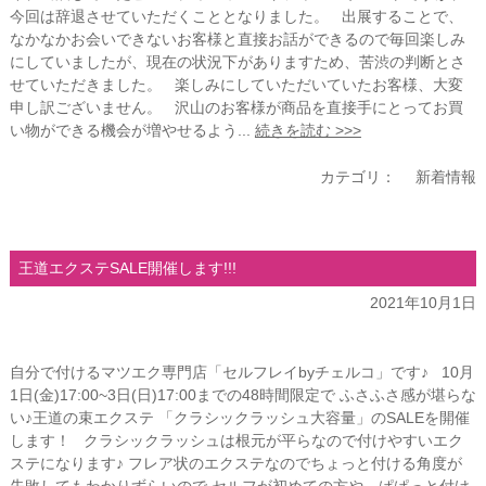
今回は辞退させていただくこととなりました。 出展することで、
なかなかお会いできないお客様と直接お話ができるので毎回楽しみ
にしていましたが、現在の状況下がありますため、苦渋の判断とさ
せていただきました。 楽しみにしていただいていたお客様、大変
申し訳ございません。 沢山のお客様が商品を直接手にとってお買
い物ができる機会が増やせるよう...
続きを読む >>>
カテゴリ：
新着情報
王道エクステSALE開催します!!!
2021年10月1日
自分で付けるマツエク専門店「セルフレイbyチェルコ」です♪ 10月
1日(金)17:00~3日(日)17:00までの48時間限定で ふさふさ感が堪らな
い♪王道の束エクステ 「クラシックラッシュ大容量」のSALEを開催
します！ クラシックラッシュは根元が平らなので付けやすいエク
ステになります♪ フレア状のエクステなのでちょっと付ける角度が