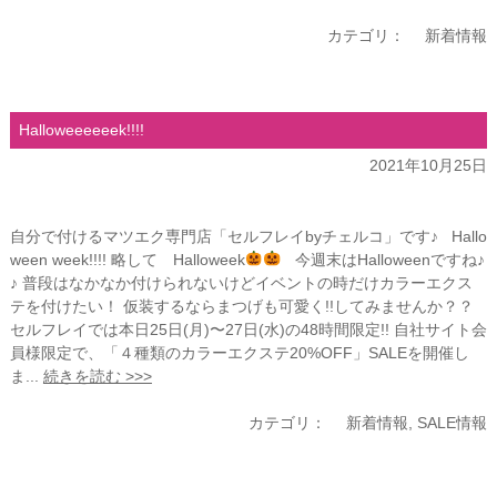
カテゴリ：
新着情報
Halloweeeeeek!!!!
2021年10月25日
自分で付けるマツエク専門店「セルフレイbyチェルコ」です♪ Hallo
ween week!!!! 略して Halloweek
今週末はHalloweenですね♪
♪ 普段はなかなか付けられないけどイベントの時だけカラーエクス
テを付けたい！ 仮装するならまつげも可愛く!!してみませんか？？
セルフレイでは本日25日(月)〜27日(水)の48時間限定!! 自社サイト会
員様限定で、「４種類のカラーエクステ20%OFF」SALEを開催し
ま...
続きを読む >>>
カテゴリ：
新着情報
,
SALE情報