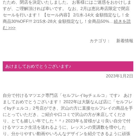
たため、閉店を決定いたしました。 お客様にはご迷惑をおかけしま
すが、ご理解頂ければ幸いです。 なお、2月は恵比寿店限定で閉店
セールを行います！ 【セール内容】 2/1水-14火 金額指定なし！全
商品30%OFF!!! 2/15水-28火 金額指定なし！全商品50%...
続きを読
む >>>
カテゴリ：
新着情報
あけましておめでとうございます♪
2023年1月2日
自分で付けるマツエク専門店「セルフレイbyチェルコ」です♪ あけ
ましておめでとうございます！ 2022年は大阪なんば店に「セルフレ
イbyチェルコ」2号店ができ、沢山の方に直接セルフレイの商品を手
にとっていただき、ご紹介や口コミで沢山の方が来店してくださ
り、とても嬉しい年でした＾＾♪ 2023年も皆様がより良い自分で付
けるマツエク生活を送れるように、レッスンの受講数を増やした
り、分かりやすい動画やいろんなデザインを紹介できるように頑張