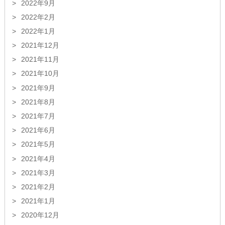
2022年9月
2022年2月
2022年1月
2021年12月
2021年11月
2021年10月
2021年9月
2021年8月
2021年7月
2021年6月
2021年5月
2021年4月
2021年3月
2021年2月
2021年1月
2020年12月