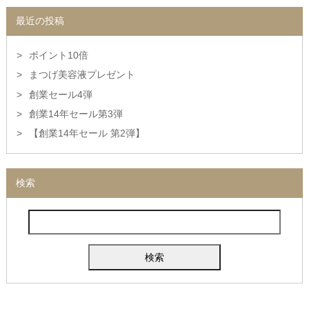
最近の投稿
ポイント10倍
まつげ美容液プレゼント
創業セール4弾
創業14年セール第3弾
【創業14年セール 第2弾】
検索