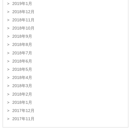
2019年1月
2018年12月
2018年11月
2018年10月
2018年9月
2018年8月
2018年7月
2018年6月
2018年5月
2018年4月
2018年3月
2018年2月
2018年1月
2017年12月
2017年11月