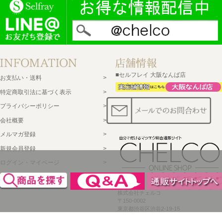
■セルフレイ 大阪なんば店
お支払い・送料
特定商取引法に基づく表示
プライバシーポリシー
会社概要
メルマガ登録
新規会員登録
ログイン・マイページ
買い物かご
セルフレイ
株式会社チェルコ
〒150-0002
東京都渋谷区渋谷2-19-15
宮益坂ビルディング609