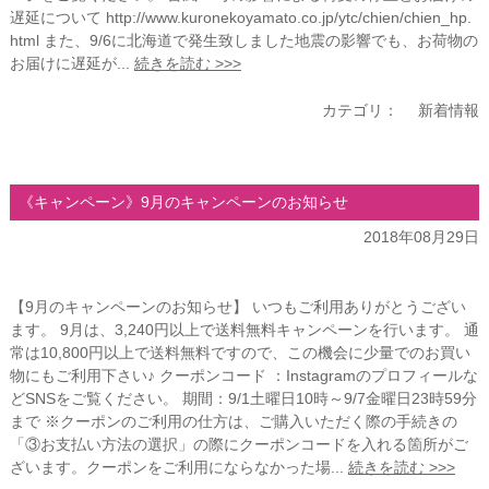
遅延について http://www.kuronekoyamato.co.jp/ytc/chien/chien_hp.
html また、9/6に北海道で発生致しました地震の影響でも、お荷物の
お届けに遅延が...
続きを読む >>>
カテゴリ：
新着情報
《キャンペーン》9月のキャンペーンのお知らせ
2018年08月29日
【9月のキャンペーンのお知らせ】 いつもご利用ありがとうござい
ます。 9月は、3,240円以上で送料無料キャンペーンを行います。 通
常は10,800円以上で送料無料ですので、この機会に少量でのお買い
物にもご利用下さい♪ クーポンコード ：Instagramのプロフィールな
どSNSをご覧ください。 期間：9/1土曜日10時～9/7金曜日23時59分
まで ※クーポンのご利用の仕方は、ご購入いただく際の手続きの
「③お支払い方法の選択」の際にクーポンコードを入れる箇所がご
ざいます。クーポンをご利用にならなかった場...
続きを読む >>>