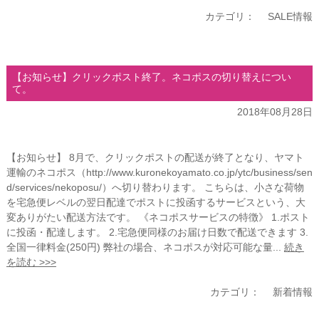
カテゴリ：
SALE情報
【お知らせ】クリックポスト終了。ネコポスの切り替えについ
て。
2018年08月28日
【お知らせ】 8月で、クリックポストの配送が終了となり、ヤマト
運輸のネコポス（http://www.kuronekoyamato.co.jp/ytc/business/sen
d/services/nekoposu/）へ切り替わります。 こちらは、小さな荷物
を宅急便レベルの翌日配達でポストに投函するサービスという、大
変ありがたい配送方法です。 《ネコポスサービスの特徴》 1.ポスト
に投函・配達します。 2.宅急便同様のお届け日数で配送できます 3.
全国一律料金(250円) 弊社の場合、ネコポスが対応可能な量...
続き
を読む >>>
カテゴリ：
新着情報