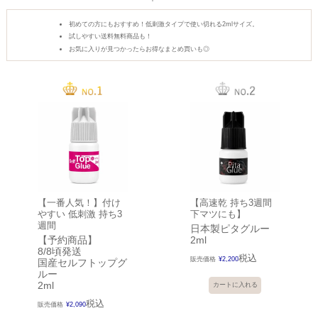
初めての方にもおすすめ！低刺激タイプで使い切れる2mlサイズ。
試しやすい送料無料商品も！
お気に入りが見つかったらお得なまとめ買いも◎
【一番人気！】付け
【高速乾 持ち3週間
やすい 低刺激 持ち3
下マツにも】
週間
日本製ピタグルー
【予約商品】
2ml
8/8頃発送
税込
販売価格
¥
2,200
国産セルフトップグ
ルー
2ml
カートに入れる
税込
販売価格
¥
2,090