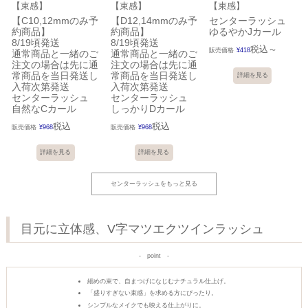
【束感】
【束感】
【束感】
【C10,12mmのみ予
【D12,14mmのみ予
センターラッシュ
約商品】
約商品】
ゆるやかJカール
8/19頃発送
8/19頃発送
税込
販売価格
¥
418
〜
通常商品と一緒のご
通常商品と一緒のご
注文の場合は先に通
注文の場合は先に通
常商品を当日発送し
常商品を当日発送し
詳細を見る
入荷次第発送
入荷次第発送
センターラッシュ
センターラッシュ
自然なCカール
しっかりDカール
税込
税込
販売価格
¥
968
販売価格
¥
968
詳細を見る
詳細を見る
センターラッシュをもっと見る
目元に立体感、V字マツエクツインラッシュ
point
細めの束で、自まつげになじむナチュラル仕上げ。
「盛りすぎない束感」を求める方にぴったり。
シンプルなメイクでも映える仕上がりに。