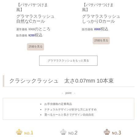
【バサバサつけま
【バサバサつけま
風】
風】
グラマラスラッシュ
グラマラスラッシュ
自然なCカール
しっかりDカール
のところ
税込
通常価格
¥
968
販売価格
¥
968
税込
販売価格
¥
288
詳細を見る
詳細を見る
グラマラスラッシュをもっと見る
クラシックラッシュ 太さ0.07mm 10本束
point
お手頃価格の定番商品
ナチュラルデザインが好きな方におすすめ
選べるカールと長さでデザイン自由自在