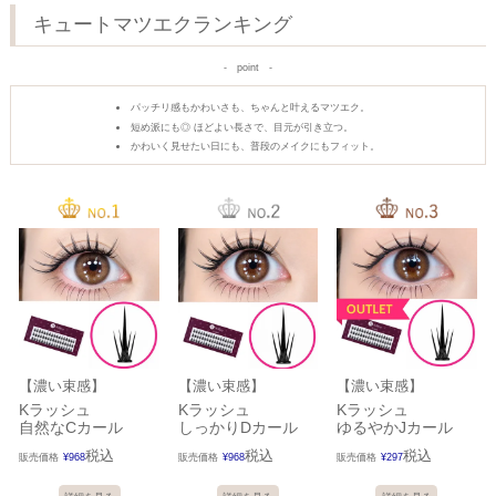
キュートマツエクランキング
point
パッチリ感もかわいさも、ちゃんと叶えるマツエク。
短め派にも◎ ほどよい長さで、目元が引き立つ。
かわいく見せたい日にも、普段のメイクにもフィット。
【濃い束感】
【濃い束感】
【濃い束感】
Kラッシュ
Kラッシュ
Kラッシュ
自然なCカール
しっかりDカール
ゆるやかJカール
税込
税込
税込
販売価格
¥
968
販売価格
¥
968
販売価格
¥
297