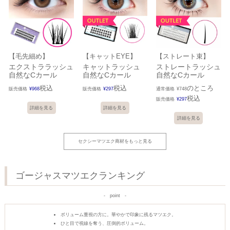
【毛先細め】
【キャットEYE】
【ストレート束】
エクストララッシュ
キャットラッシュ
ストレートラッシュ
自然なCカール
自然なCカール
自然なCカール
税込
税込
のところ
販売価格
¥
968
販売価格
¥
297
通常価格
¥
748
税込
販売価格
¥
297
詳細を見る
詳細を見る
詳細を見る
セクシーマツエク商材をもっと見る
ゴージャスマツエクランキング
point
ボリューム重視の方に。華やかで印象に残るマツエク。
ひと目で視線を奪う、圧倒的ボリューム。