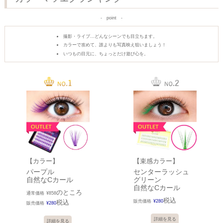
point
撮影・ライブ…どんなシーンでも目立ちます。
カラーで攻めて、誰よりも写真映え狙いましょう！
いつもの目元に、ちょっとだけ遊び心を。
【カラー】
【束感カラー】
パープル
センターラッシュ
自然なCカール
グリーン
自然なCカール
のところ
通常価格
¥
858
税込
税込
販売価格
¥
280
販売価格
¥
280
詳細を見る
詳細を見る