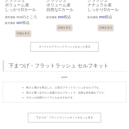
クラッシュ
クラッシュ
クラッシュ
ボリューム束
ボリューム束
ナチュラル束
しっかりDカール
自然なCカール
しっかりDカール
のところ
税込
税込
通常価格
¥
638
販売価格
¥
550
販売価格
¥
550
税込
販売価格
¥
297
詳細を見る
詳細を見る
詳細を見る
ゴージャスクラシックラッシュをもっと見る
下まつげ・フラットラッシュ セルフキット
point
軽さと濃さを両立した、人気のフラットラッシュをセルフでも。
長さが選べるサロン品質のセルフキットで、自然な存在感をプラス。
サロンの合間やリペアにもおすすめです。
下まつげ・フラットラッシュキットをもっと見る