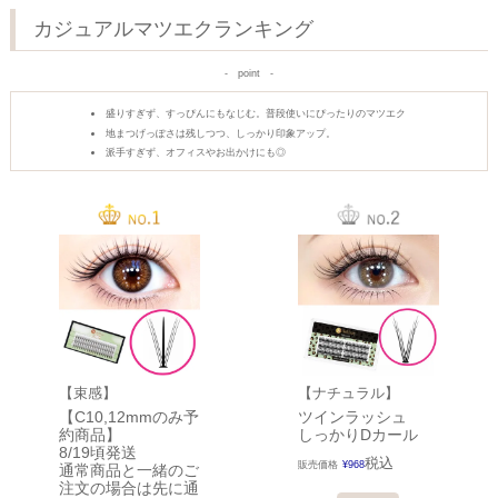
カジュアルマツエクランキング
point
盛りすぎず、すっぴんにもなじむ。普段使いにぴったりのマツエク
地まつげっぽさは残しつつ、しっかり印象アップ。
派手すぎず、オフィスやお出かけにも◎
【束感】
【ナチュラル】
【C10,12mmのみ予
ツインラッシュ
約商品】
しっかりDカール
8/19頃発送
税込
販売価格
¥
968
通常商品と一緒のご
注文の場合は先に通