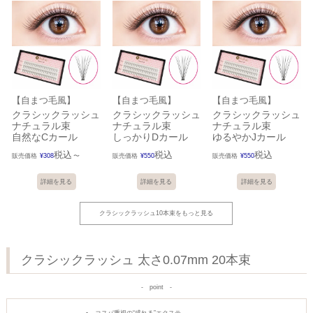
【自まつ毛風】
【自まつ毛風】
【自まつ毛風】
クラシックラッシュ
クラシックラッシュ
クラシックラッシュ
ナチュラル束
ナチュラル束
ナチュラル束
自然なCカール
しっかりDカール
ゆるやかJカール
税込
税込
税込
販売価格
¥
308
〜
販売価格
¥
550
販売価格
¥
550
詳細を見る
詳細を見る
詳細を見る
クラシックラッシュ10本束をもっと見る
クラシックラッシュ 太さ0.07mm 20本束
point
コスパ重視の“盛れる”エクステ。