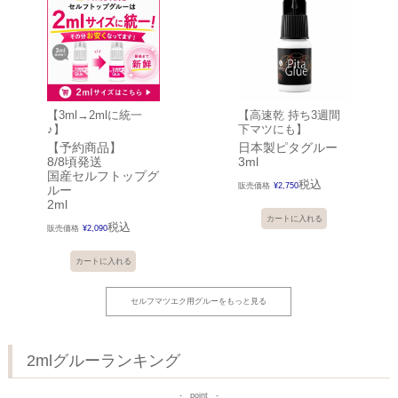
【3ml→2mlに統一
【高速乾 持ち3週間
♪】
下マツにも】
【予約商品】
日本製ピタグルー
8/8頃発送
3ml
国産セルフトップグ
税込
販売価格
¥
2,750
ルー
2ml
カートに入れる
税込
販売価格
¥
2,090
カートに入れる
セルフマツエク用グルーをもっと見る
2mlグルーランキング
point