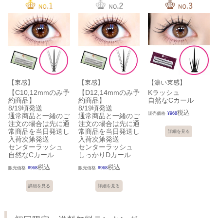
【束感】
【束感】
【濃い束感】
【C10,12mmのみ予
【D12,14mmのみ予
Kラッシュ
約商品】
約商品】
自然なCカール
8/19頃発送
8/19頃発送
税込
販売価格
¥
968
通常商品と一緒のご
通常商品と一緒のご
注文の場合は先に通
注文の場合は先に通
常商品を当日発送し
常商品を当日発送し
詳細を見る
入荷次第発送
入荷次第発送
センターラッシュ
センターラッシュ
自然なCカール
しっかりDカール
税込
税込
販売価格
¥
968
販売価格
¥
968
詳細を見る
詳細を見る