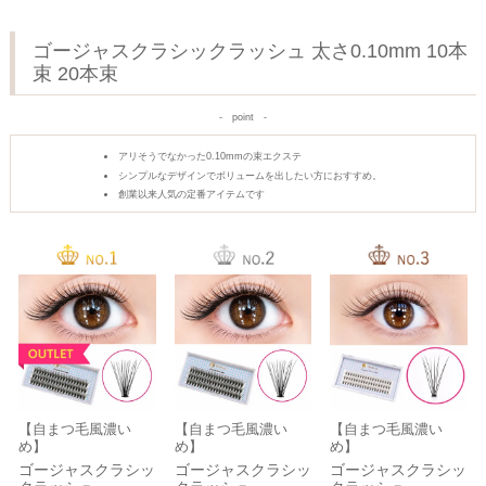
ゴージャスクラシックラッシュ 太さ0.10mm 10本
束 20本束
point
アリそうでなかった0.10mmの束エクステ
シンプルなデザインでボリュームを出したい方におすすめ。
創業以来人気の定番アイテムです
【自まつ毛風濃い
【自まつ毛風濃い
【自まつ毛風濃い
め】
め】
め】
ゴージャスクラシッ
ゴージャスクラシッ
ゴージャスクラシッ