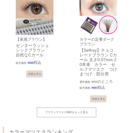
【束感ブラウン】
カラーの定番ダーク
ブラウン
センターラッシュ
シックブラウン
【Selfray】チョコ
自然なCカール
レートブラウン Cカ
ール 太さ0.07mm 2
税込
販売価格
¥
968
0本束 カラー セ
ルフマツエク つけ
まつげ 部分用
詳細を見る
のところ
通常価格
¥
858
税込
販売価格
¥
660
詳細を見る
ブラウンマツエク商材をもっと見る
カラーマツエクランキング