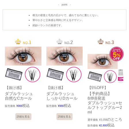
point
根元の密度と毛先の広がりで、盛れてるのに重たくない。
華やかさと立体感を同時に叶えるデザイン。
絶妙バランスの束感です。
【抜け感】
【抜け感】
【5%OFF】
ダブルラッシュ
ダブルラッシュ
【予約商品】
自然なCカール
しっかりDカール
8/8頃発送
ダブルラッシュ×セ
税込
税込
販売価格
¥
968
販売価格
¥
968
ルフトップグルー2
ml
詳細を見る
詳細を見る
のところ
通常価格
¥
3,058
税込
販売価格
¥
2,800