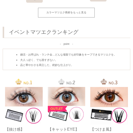
カラーマツエク商材をもっと見る
イベントマツエクランキング
point
婚活・お呼ばれ・ランチ会…どんな場面でも好印象をキープできるマツエクを。
大人っぽく、でも固すぎない。
品と華やかさを両立した、絶妙な仕上がり。
【抜け感】
【キャットEYE】
【つけま風】