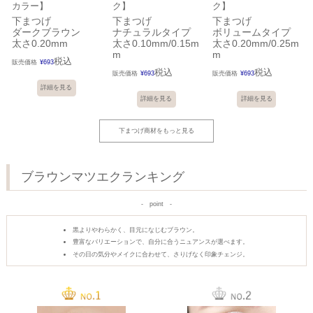
カラー】
ク】
ク】
下まつげ
下まつげ
下まつげ
ダークブラウン
ナチュラルタイプ
ボリュームタイプ
太さ0.20mm
太さ0.10mm/0.15m
太さ0.20mm/0.25m
m
m
税込
販売価格
¥
693
税込
税込
販売価格
¥
693
販売価格
¥
693
詳細を見る
詳細を見る
詳細を見る
下まつげ商材をもっと見る
ブラウンマツエクランキング
point
黒よりやわらかく、目元になじむブラウン。
豊富なバリエーションで、自分に合うニュアンスが選べます。
その日の気分やメイクに合わせて、さりげなく印象チェンジ。