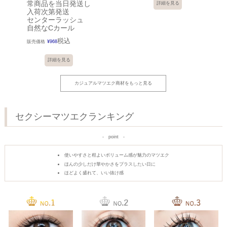
常商品を当日発送し
詳細を見る
入荷次第発送
センターラッシュ
自然なCカール
税込
販売価格
¥
968
詳細を見る
カジュアルマツエク商材をもっと見る
セクシーマツエクランキング
point
使いやすさと程よいボリューム感が魅力のマツエク
ほんの少しだけ華やかさをプラスしたい日に
ほどよく盛れて、いい抜け感