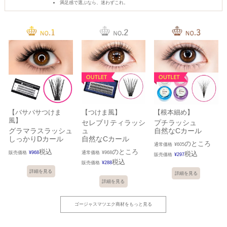
満足感で選ぶなら、迷わずこれ。
【バサバサつけま
【つけま風】
【根本細め】
風】
セレブリティラッシ
プチラッシュ
グラマラスラッシュ
ュ
自然なCカール
しっかりDカール
自然なCカール
のところ
通常価格
¥
605
税込
のところ
販売価格
¥
968
通常価格
¥
968
税込
販売価格
¥
297
税込
販売価格
¥
288
詳細を見る
詳細を見る
詳細を見る
ゴージャスマツエク商材をもっと見る