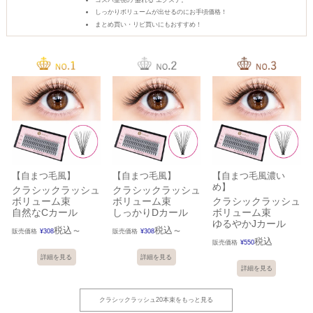
しっかりボリュームが出せるのにお手頃価格！
まとめ買い・リピ買いにもおすすめ！
【自まつ毛風】
【自まつ毛風】
【自まつ毛風濃い
め】
クラシックラッシュ
クラシックラッシュ
ボリューム束
ボリューム束
クラシックラッシュ
自然なCカール
しっかりDカール
ボリューム束
ゆるやかJカール
税込
税込
販売価格
¥
308
〜
販売価格
¥
308
〜
税込
販売価格
¥
550
詳細を見る
詳細を見る
詳細を見る
クラシックラッシュ20本束をもっと見る