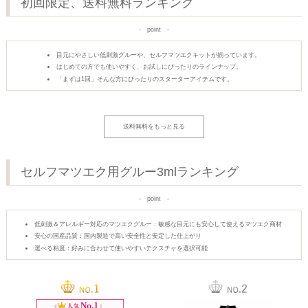
初回限定、送料無料ランキング
point
目元にやさしい低刺激グルーや、セルフマツエクキットが揃っています。
はじめての方でも使いやすく、お試しにぴったりのラインナップ。
「まずは1回」そんな方にぴったりのスターターアイテムです。
送料無料をもっと見る
セルフマツエク用グルー3mlランキング
point
低刺激＆アレルギー対応のマツエクグルー：敏感な目元にも安心して使えるマツエク商材
安心の国産品質：国内製造で高い安全性と安定した仕上がり
選べる粘度：好みに合わせて使いやすいテクスチャを選択可能