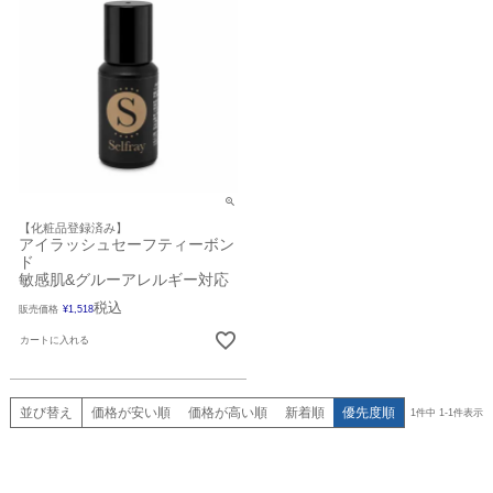
【化粧品登録済み】
アイラッシュセーフティーボン
ド
敏感肌&グルーアレルギー対応
税込
販売価格
¥
1,518
カートに入れる
並び替え
価格が安い順
価格が高い順
新着順
優先度順
1
件中
1
-
1
件表示