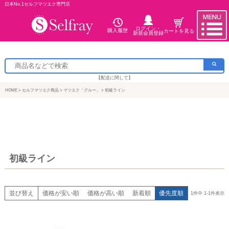
日本No.1セルフマツエク専門店
ログイン・
購入履歴
カートを見る
新規会員登録
【配送に関して】
HOME
セルフマツエク商品
マツエク「グルー」
初級ライン
初級ライン
並び替え
価格が安い順
価格が高い順
新着順
優先度順
1
件中
1
-
1
件表示