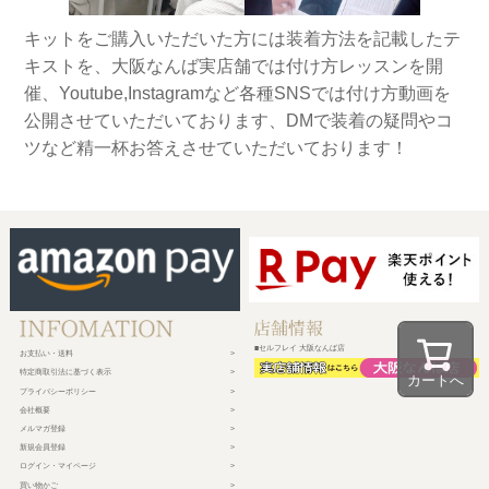
キットをご購入いただいた方には装着方法を記載したテ
キストを、大阪なんば実店舗では付け方レッスンを開
催、Youtube,Instagramなど各種SNSでは付け方動画を
公開させていただいております、DMで装着の疑問やコ
ツなど精一杯お答えさせていただいております！
■セルフレイ 大阪なんば店
お支払い・送料
特定商取引法に基づく表示
カートへ
プライバシーポリシー
会社概要
メルマガ登録
新規会員登録
ログイン・マイページ
買い物かご