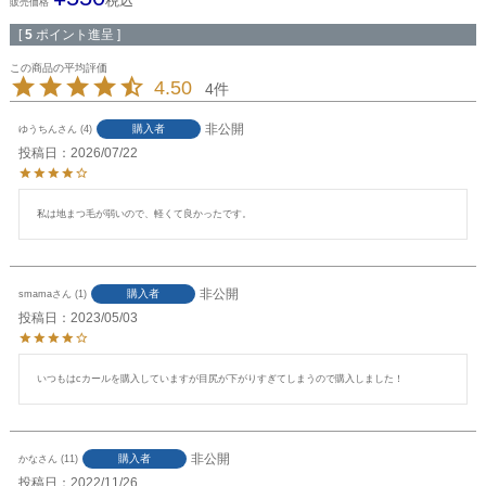
税込
販売価格
[
5
ポイント進呈 ]
4.50
4
非公開
購入者
ゆうちん
4
投稿日
2026/07/22
私は地まつ毛が弱いので、軽くて良かったです。
非公開
購入者
smama
1
投稿日
2023/05/03
いつもはcカールを購入していますが目尻が下がりすぎてしまうので購入しました！
非公開
購入者
かな
11
投稿日
2022/11/26