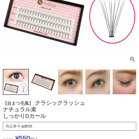
クラシックラッシュ
【自まつ毛風】
ナチュラル束
しっかりDカール
商品番号
gd650
¥
550