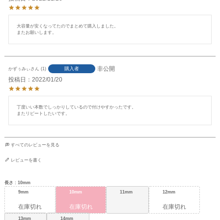
大容量が安くなってたのでまとめて購入しました。

またお願いします。
非公開
購入者
かずぅみぃ
1
投稿日
2022/01/20
丁度いい本数でしっかりしているので付けやすかったです。

またリピートしたいです。
すべてのレビューを見る
レビューを書く
長さ
10mm
9mm
10mm
11mm
12mm
在庫切れ
在庫切れ
在庫切れ
13mm
14mm