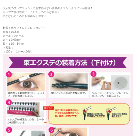
大人気のフレアラッシュにお求めやすい価格のクラシックラインが登場！
セルフで付けやすい、こだわりの平らな根元♪
毛がないところにも装着がしやすい！
材質：ポリブチレンテレフタレート
束数：10本束
カール：Dカール
太さ：0.07mm
長さ：10～14mm
内容量：
（10D） 1ケース60束