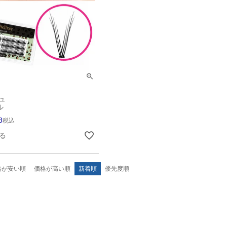
ュ
ル
8
税込
る
格が安い順
価格が高い順
新着順
優先度順