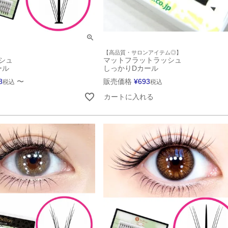
【高品質・サロンアイテム◎】
シュ
マットフラットラッシュ
ール
しっかりDカール
8
〜
販売価格
¥
693
税込
税込
カートに入れる