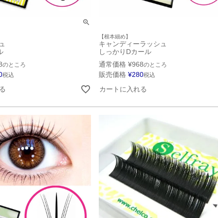
【根本細め】
ュ
キャンディーラッシュ
ル
しっかりDカール
8
通常価格
¥
968
のところ
のところ
0
販売価格
¥
280
税込
税込
る
カートに入れる