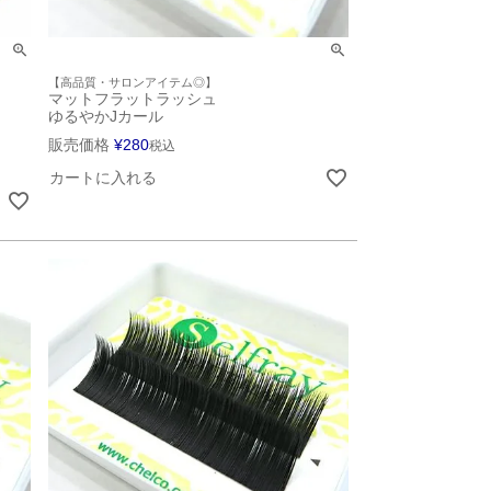
【高品質・サロンアイテム◎】
マットフラットラッシュ
ゆるやかJカール
販売価格
¥
280
税込
カートに入れる