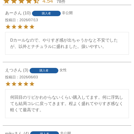
4.54
78
あー
10
非公開
購入者
投稿日
2026/07/13
Dカールなので、やりすぎ感が出ちゃうかなと不安でした
が、以外とナチュラルに盛れました。扱いやすい。
えつ
3
女性
購入者
投稿日
2026/06/03
何回目のリピかわからないくらい購入してます。何に浮気し
ても結局コレに戻ってきます。程よく盛れてやりすぎ感なく
軽くて最高です。
miku
4
非公開
購入者