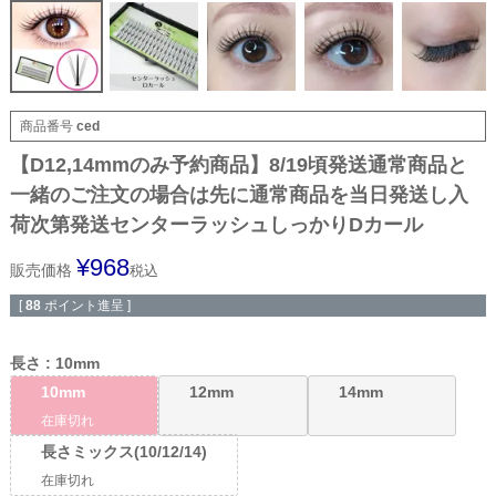
商品番号
ced
【D12,14mmのみ予約商品】8/19頃発送通常商品と
一緒のご注文の場合は先に通常商品を当日発送し入
荷次第発送センターラッシュしっかりDカール
¥
968
販売価格
税込
[
88
ポイント進呈 ]
長さ
10mm
10mm
12mm
14mm
在庫切れ
長さミックス(10/12/14)
在庫切れ