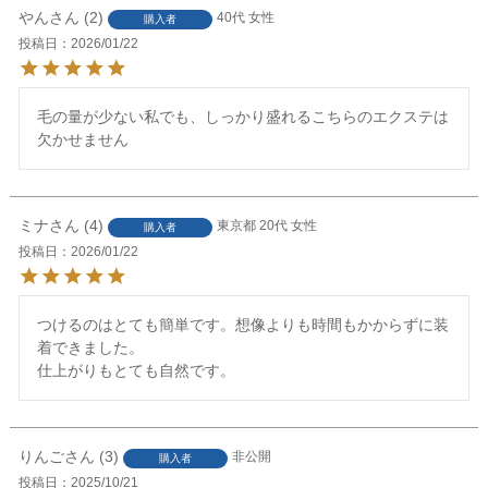
やん
2
40代
女性
購入者
投稿日
2026/01/22
毛の量が少ない私でも、しっかり盛れるこちらのエクステは
欠かせません
ミナ
4
東京都
20代
女性
購入者
投稿日
2026/01/22
つけるのはとても簡単です。想像よりも時間もかからずに装
着できました。

仕上がりもとても自然です。
りんご
3
非公開
購入者
投稿日
2025/10/21