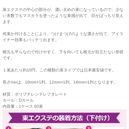
束エクステの中心の部分が、濃い太めの束になっているので、少な
い本数でもマスカラを塗ったような束感が出て、目がぱっちり見え
ます。
何束か付けることにより、つけまつげのような濃さが出て、アイラ
イナー効果もバッチリ出ます。
根元も平らなので付けやすく、下を向いても根元が目立たない形状
です。
１束あたり約10円。この種類の束タイプでは日本最安値です。
長さmixは、10mm×1列、12mm×1列、14mm×1列となります。
材質：ポリブチレンテレフタレート
カール：Dカール
内容量：1ケース 60束