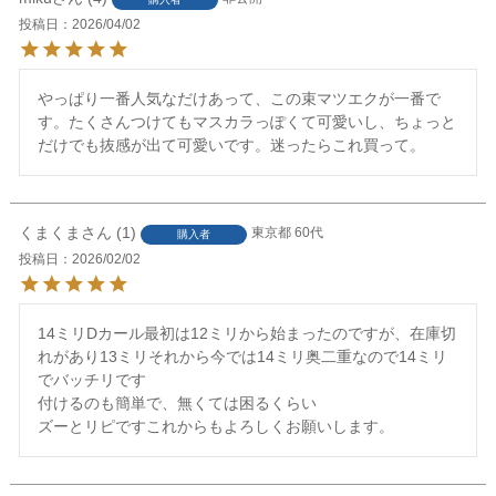
投稿日
2026/04/02
やっぱり一番人気なだけあって、この束マツエクが一番で
す。たくさんつけてもマスカラっぽくて可愛いし、ちょっと
だけでも抜感が出て可愛いです。迷ったらこれ買って。
くまくま
1
東京都
60代
購入者
投稿日
2026/02/02
14ミリDカール最初は12ミリから始まったのですが、在庫切
れがあり13ミリそれから今では14ミリ奥二重なので14ミリ
でバッチリです

付けるのも簡単で、無くては困るくらい

ズーとリピですこれからもよろしくお願いします。