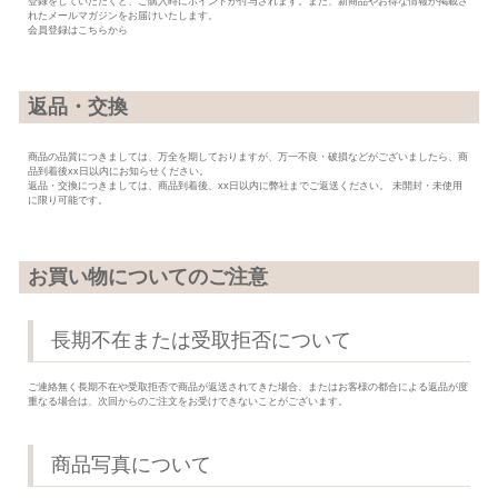
登録をしていただくと、ご購入時にポイントが付与されます。また、新商品やお得な情報が掲載さ
れたメールマガジンをお届けいたします。
会員登録は
こちら
から
返品・交換
商品の品質につきましては、万全を期しておりますが、万一不良・破損などがございましたら、商
品到着後xx日以内にお知らせください。
返品・交換につきましては、商品到着後、xx日以内に弊社までご返送ください。 未開封・未使用
に限り可能です。
お買い物についてのご注意
長期不在または受取拒否について
ご連絡無く長期不在や受取拒否で商品が返送されてきた場合、またはお客様の都合による返品が度
重なる場合は、次回からのご注文をお受けできないことがございます。
商品写真について