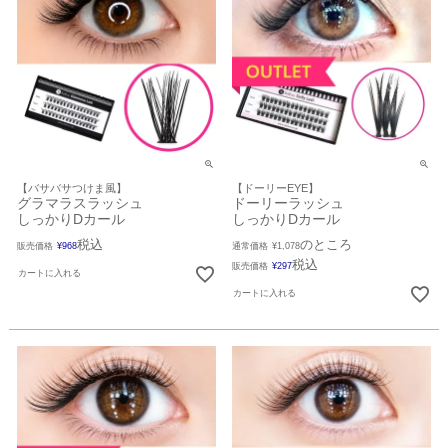
【バサバサつけま風】
【ドーリーEYE】
グラマラスラッシュ
ドーリーラッシュ
しっかりDカール
しっかりDカール
税込
のところ
販売価格
¥
968
通常価格
¥
1,078
税込
販売価格
¥
297
カートに入れる
カートに入れる