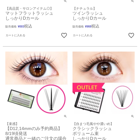
【高品質・サロンアイテム◎】
【ナチュラル】
マットフラットラッシュ
ツインラッシュ
しっかりDカール
しっかりDカール
税込
税込
販売価格
¥
693
販売価格
¥
968
カートに入れる
カートに入れる
【束感】
【自まつ毛風やや濃いめ】
【D12,14mmのみ予約商品】
クラシックラッシュ
8/19頃発送
ボリューム束
通常商品と一緒のご注文の場合
しっかりDカール