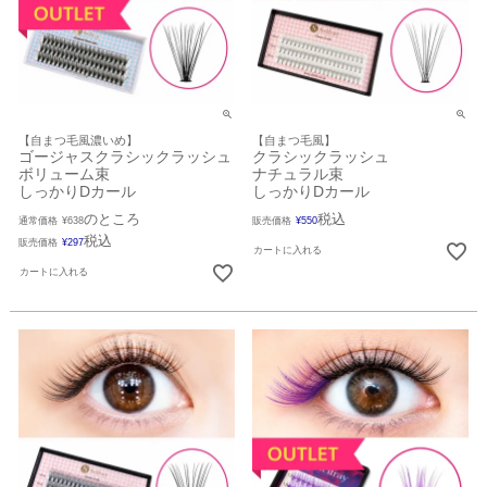
【自まつ毛風濃いめ】
【自まつ毛風】
ゴージャスクラシックラッシュ
クラシックラッシュ
ボリューム束
ナチュラル束
しっかりDカール
しっかりDカール
のところ
税込
通常価格
¥
638
販売価格
¥
550
税込
販売価格
¥
297
カートに入れる
カートに入れる