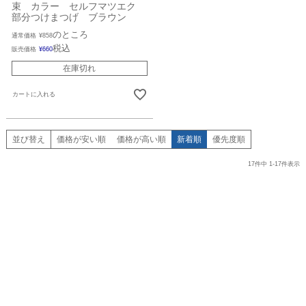
束 カラー セルフマツエク
部分つけまつげ ブラウン
のところ
通常価格
¥
858
税込
販売価格
¥
660
在庫切れ
カートに入れる
並び替え
価格が安い順
価格が高い順
新着順
優先度順
17
件中
1
-
17
件表示