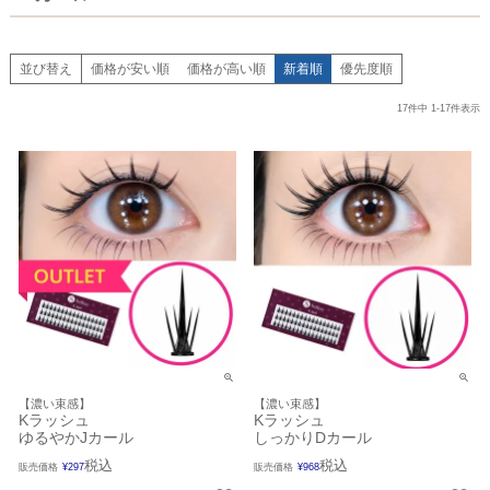
並び替え
価格が安い順
価格が高い順
新着順
優先度順
17
件中
1
-
17
件表示
【濃い束感】
【濃い束感】
Kラッシュ
Kラッシュ
ゆるやかJカール
しっかりDカール
税込
税込
販売価格
¥
297
販売価格
¥
968