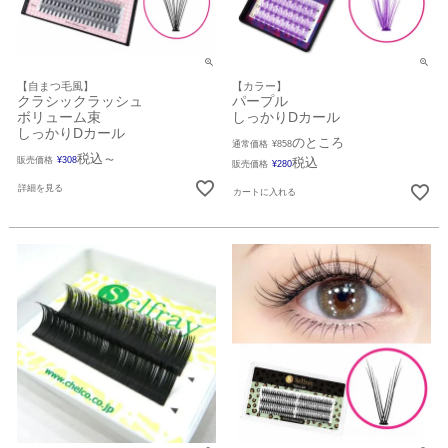
【自まつ毛風】
【カラー】
クラシックラッシュ
パープル
ボリューム束
しっかりDカール
しっかりDカール
のところ
通常価格
¥
858
税込
販売価格
¥
308
〜
税込
販売価格
¥
280
詳細を見る
カートに入れる