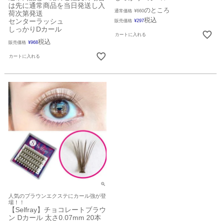
は先に通常商品を当日発送し入
のところ
通常価格
¥
660
荷次第発送
税込
センターラッシュ
販売価格
¥
297
しっかりDカール
カートに入れる
税込
販売価格
¥
968
カートに入れる
人気のブラウンエクステにカール強が登
場！！
【Selfray】チョコレートブラウ
ン Dカール 太さ0.07mm 20本