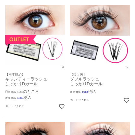
【根本細め】
【抜け感】
キャンディーラッシュ
ダブルラッシュ
しっかりDカール
しっかりDカール
のところ
税込
通常価格
¥
968
販売価格
¥
968
税込
販売価格
¥
280
カートに入れる
カートに入れる