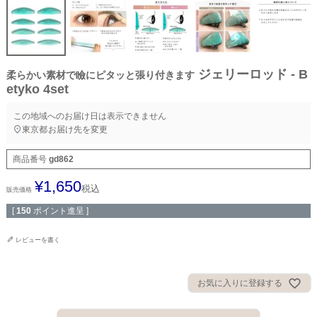
ジェリーロッド - B
柔らかい素材で瞼にピタッと張り付きます
etyko 4set
この地域へのお届け日は表示できません
東京都
お届け先を変更
商品番号
gd862
¥
1,650
税込
販売価格
[
150
ポイント進呈 ]
レビューを書く
お気に入りに登録する