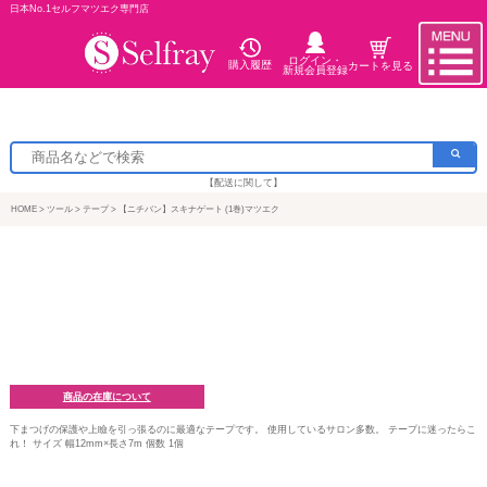
日本No.1セルフマツエク専門店
ログイン・
購入履歴
カートを見る
新規会員登録
【配送に関して】
HOME
ツール
テープ
【ニチバン】スキナゲート (1巻)マツエク
商品の在庫について
下まつげの保護や上瞼を引っ張るのに最適なテープです。 使用しているサロン多数。 テープに迷ったらこ
れ！ サイズ 幅12mm×長さ7m 個数 1個