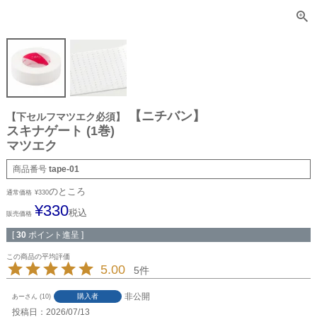
【ニチバン】
【下セルフマツエク必須】
スキナゲート (1巻)
マツエク
商品番号
tape-01
のところ
通常価格
¥
330
¥
330
税込
販売価格
[
30
ポイント進呈 ]
5.00
5
非公開
購入者
あー
10
投稿日
2026/07/13