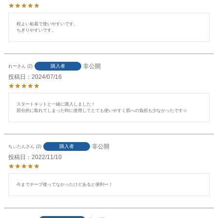
程よい粘着で使いやすいです。

ちぎりやすいです。
非公開
購入者
れー
2
投稿日
2024/07/16
スタートキットと一緒に購入しました！

部分的に取れてしまった時に使用してとても使いやすく肌への負担も少なかったです☆
非公開
購入者
ちぃたん
2
投稿日
2022/11/10
今までテープ使ってなかったけどあると便利ー！