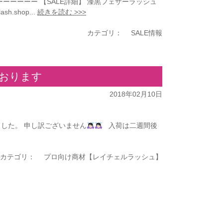
ーーーー 【SALE詳細】 漆黒フェザーラッシュ
h.shop...
続きを読む >>>
カテゴリ：
SALE情報
ております
2018年02月10日
した。 申し訳ございません
入荷は二週間後
カテゴリ：
プロ向け商材【レイチェルラッシュ】