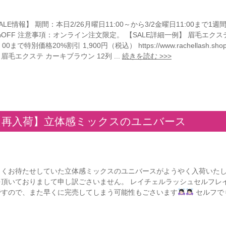
ALE情報】 期間：本日2/26月曜日11:00～から3/2金曜日11:00まで
%OFF 注意事項：オンライン注文限定。 【SALE詳細一例】 眉毛エクステ専
00まで特別価格20%割引 1,900円（税込） https://www.rachellash.shop/f
眉毛エクステ カーキブラウン 12列 ...
続きを読む >>>
【再入荷】立体感ミックスのユニバース
らくお待たせしていた立体感ミックスのユニバースがようやく入荷いた
を頂いておりまして申し訳ごさいません。 レイチェルラッシュセルフレ
ですので、また早くに完売してしまう可能性もごさいます
セルフでも