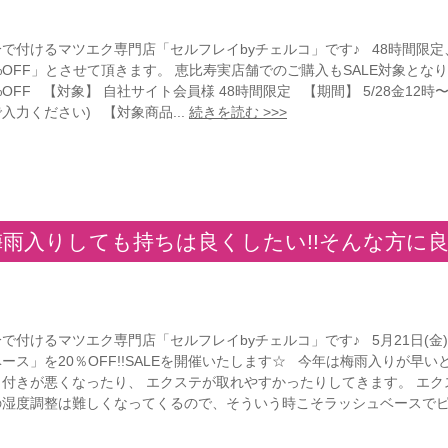
分で付けるマツエク専門店「セルフレイbyチェルコ」です♪ 48時間限
%OFF」とさせて頂きます。 恵比寿実店舗でのご購入もSALE対象となります！
%OFF 【対象】 自社サイト会員様 48時間限定 【期間】 5/28金12時〜5
入力ください) 【対象商品...
続きを読む >>>
梅雨入りしても持ちは良くしたい!!そんな方に
で付けるマツエク専門店「セルフレイbyチェルコ」です♪ 5月21日(金)12:
ース」を20％OFF!!SALEを開催いたします☆ 今年は梅雨入りが
付きが悪くなったり、 エクステが取れやすかったりしてきます。 エクステ
の湿度調整は難しくなってくるので、そういう時こそラッシュベースでピタ