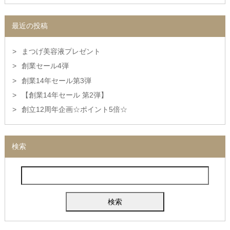
最近の投稿
まつげ美容液プレゼント
創業セール4弾
創業14年セール第3弾
【創業14年セール 第2弾】
創立12周年企画☆ポイント5倍☆
検索