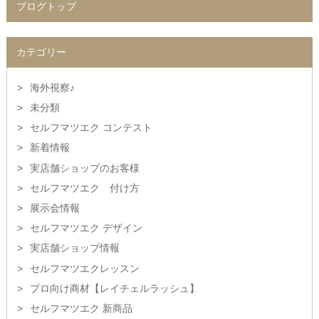
ブログトップ
カテゴリー
海外視察♪
未分類
セルフマツエク コンテスト
新着情報
実店舗ショップのお客様
セルフマツエク 付け方
展示会情報
セルフマツエク デザイン
実店舗ショップ情報
セルフマツエクレッスン
プロ向け商材【レイチェルラッシュ】
セルフマツエク 新商品