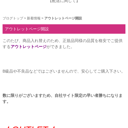
【配送に関して】
ブログトップ
>
新着情報
>
アウトレットページ開設
アウトレットページ開設
このたび、商品入れ替えのため、正規品同様の品質を格安でご提供
する
アウトレットページ
ができました。
B級品や不良品などではございませんので、安心してご購入下さい。
数に限りがございますため、自社サイト限定の早い者勝ちになりま
す。