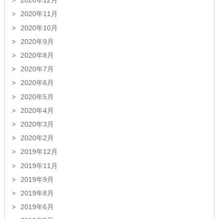
2020年12月
2020年11月
2020年10月
2020年9月
2020年8月
2020年7月
2020年6月
2020年5月
2020年4月
2020年3月
2020年2月
2019年12月
2019年11月
2019年9月
2019年8月
2019年6月