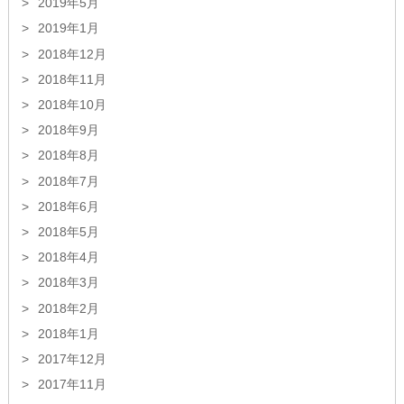
2019年5月
2019年1月
2018年12月
2018年11月
2018年10月
2018年9月
2018年8月
2018年7月
2018年6月
2018年5月
2018年4月
2018年3月
2018年2月
2018年1月
2017年12月
2017年11月