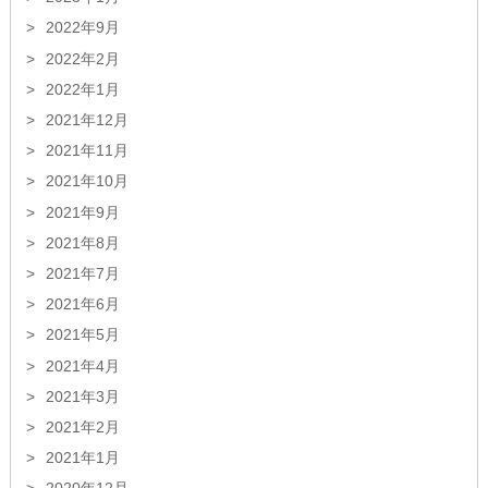
2022年9月
2022年2月
2022年1月
2021年12月
2021年11月
2021年10月
2021年9月
2021年8月
2021年7月
2021年6月
2021年5月
2021年4月
2021年3月
2021年2月
2021年1月