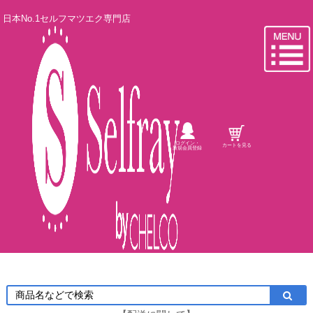
日本No.1セルフマツエク専門店
ログイン・
カートを見る
新規会員登録