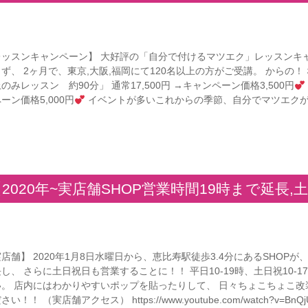
レッスンキャンペーン】 大好評の「自分で付けるマツエク」レッスンキ
ず、 2ヶ月で、東京,大阪,福岡にて120名以上の方がご受講。 からの！
のみレッスン 約90分」 通常17,500円 →キャンペーン価格3,500円
ーン価格5,000円
イベントが多いこれからの季節、自分でマツエクが付け
【2020年~実店舗SHOP営業時間19時まで延長
店舗】 2020年1月8日水曜日から、恵比寿駅徒歩3.4分にあるSHOP
し、 さらに土日祝日も営業することに！！ 平日10-19時、土日祝10
い。 店内にはわかりやすいポップを貼ったりして、 日々ちょこちょこ改
い！！ （実店舗アクセス） https://www.youtube.com/watch?v=BnQjUy