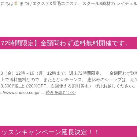
んにちは
まつげエクステ&眉毛エクステ、スクール&商材の レイチェルラ
【72時間限定】金額問わず送料無料開催です。
/13（金）12時～16（月）12時まで、週末72時間限定、 「金額問わず送
以上で送料無料なので、またとないチャンス。 恵比寿のショップは、期間中
3,300円以上で20%OFF、次回使える割引券も） ぜひお越しください。 
s://www.chelco.co.jp/ ...
続きを読む >>>
レッスンキャンペーン延長決定！！