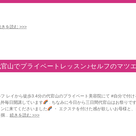
続きを読む >>>
代官山でプライベートレッスン♪セルフのマツ
フ レイから徒歩3.4分の代官山のプライベート美容院にて #自分で付
以外毎日開講しています
. ちなみに今日から三日間代官山はお祭りで
スンに来てくださいました
・ エクステを付けた感が欲しいお母様と
掴...
続きを読む >>>