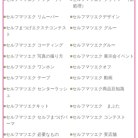
処理）
セルフマツエク リムーバー
セルフマツエクデザイン
セルフまつげエクステコンテス
セルフマツエク グルー
ト
セルフマツエク コーティング
セルフマツエクグルー
セルフマツエク 写真の撮り方
セルフマツエク 展示会イベント
セルフマツエク ワンホン
セルフマツエクオフ
セルフマツエク テープ
セルフマツエク 動画
セルフマツエク センターラッシ
セルフマツエク商品豆知識
ュ
セルフマツエクキット
セルフマツエク まぶた
セルフマツエク セルフまつげパ
セルフマツエク コンテスト
ーマ
セルフマツエク 必要なもの
セルフマツエク 実店舗