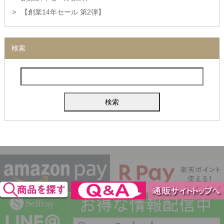
【創業14年セール 第2弾】
検索