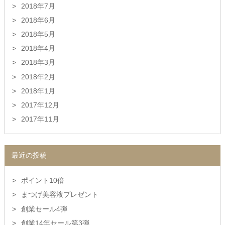
2018年7月
2018年6月
2018年5月
2018年4月
2018年3月
2018年2月
2018年1月
2017年12月
2017年11月
最近の投稿
ポイント10倍
まつげ美容液プレゼント
創業セール4弾
創業14年セール第3弾