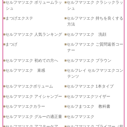
セルフマツエク ボリュームラッ
セルフマツエク クラシックラッ
シュ
シュ
まつげエクステ
セルフマツエク 持ちを良くする
方法
セルフマツエク 人気ランキング
セルフマツエク 洗顔
まつげ
セルフマツエク ご質問返答コー
ナー
セルフマツエク 初めての方へ
セルフマツエク ブラウン
セルフマツエク 束感
セルフレイ セルフマツエクコン
テンツ
セルフマツエクボリューム
セルフマツエク 1本タイプ
セルフマツエク アイシャンプー
セルフマツエクツイザー
セルフマツエクカラー
セルフまつエク 教科書
セルフマツエク グルーの適正量
セルフマツエク
セルフマツエク アフターケア
セルフマツエク プライマー（前