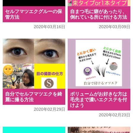
セルフマツエクグルーの保
自まつ毛に癖があったり、
管方法
倒れている所に付ける方法
2020年03月16日
2020年03月09日
自分でセルフマツエクを綺
ボリュームがお好きな方は
麗に撮る方法
毛先まで濃いエクステを付
けよう
2020年02月29日
2020年02月23日