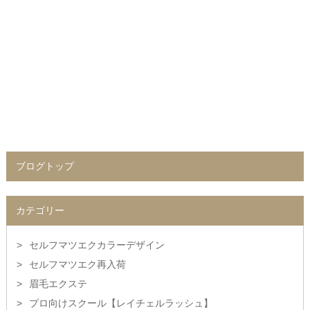
ブログトップ
カテゴリー
セルフマツエクカラーデザイン
セルフマツエク再入荷
眉毛エクステ
プロ向けスクール【レイチェルラッシュ】