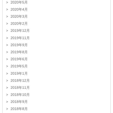
2020年5月
2020年4月
2020年3月
2020年2月
2019年12月
2019年11月
2019年9月
2019年8月
2019年6月
2019年5月
2019年1月
2018年12月
2018年11月
2018年10月
2018年9月
2018年8月