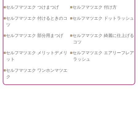
セルフマツエク つけまつげ
セルフマツエク 付け方
セルフマツエク 付けるときのコ
セルフマツエク ドットラッシュ
ツ
セルフマツエク 部分用まつげ
セルフマツエク 綺麗に仕上げる
コツ
セルフマツエク メリットデメリ
セルフマツエク エアリーフレア
ット
ラッシュ
セルフマツエク ワンホンマツエ
ク