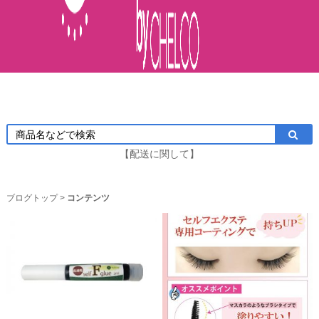
【配送に関して】
ブログトップ
>
コンテンツ