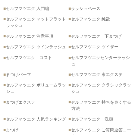
セルフマツエク 入門編
ラッシュベース
セルフマツエク マットフラット
セルフマツエク 純欲
ラッシュ
セルフマツエク 注意事項
セルフマツエク 下まつげ
セルフマツエク ツインラッシュ
セルフマツエク ツイザー
セルフマツエク コスト
セルフマツエクセンターラッシ
ュ
まつげパーマ
セルフマツエク 束エクステ
セルフマツエク ボリュームラッ
セルフマツエク クラシックラッ
シュ
シュ
まつげエクステ
セルフマツエク 持ちを良くする
方法
セルフマツエク 人気ランキング
セルフマツエク 洗顔
まつげ
セルフマツエク ご質問返答コー