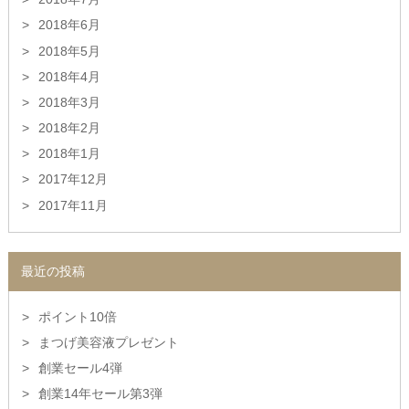
2018年6月
2018年5月
2018年4月
2018年3月
2018年2月
2018年1月
2017年12月
2017年11月
最近の投稿
ポイント10倍
まつげ美容液プレゼント
創業セール4弾
創業14年セール第3弾