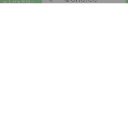
■セルフレイ 大阪なんば店
お支払い・送料
特定商取引法に基づく表示
プライバシーポリシー
会社概要
メルマガ登録
新規会員登録
ログイン・マイページ
買い物かご
セルフレイ
株式会社チェルコ
〒150-0002
東京都渋谷区渋谷2-19-15
宮益坂ビルディング609
営業時間 平日10時～17時
定休日 土日祝日
年末年始
弊社休業日