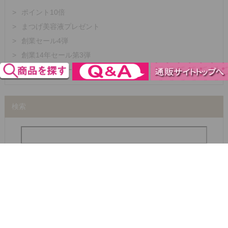
ポイント10倍
まつげ美容液プレゼント
創業セール4弾
創業14年セール第3弾
【創業14年セール 第2弾】
検索