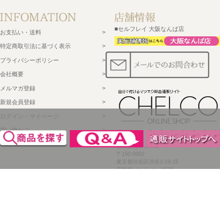
■セルフレイ 大阪なんば店
お支払い・送料
特定商取引法に基づく表示
プライバシーポリシー
会社概要
メルマガ登録
新規会員登録
ログイン・マイページ
買い物かご
セルフレイ
株式会社チェルコ
〒150-0002
東京都渋谷区渋谷2-19-15
宮益坂ビルディング609
営業時間 平日10時～17時
定休日 土日祝日
年末年始
弊社休業日