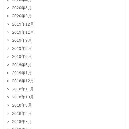
2020年3月
2020年2月
2019年12月
2019年11月
2019年9月
2019年8月
2019年6月
2019年5月
2019年1月
2018年12月
2018年11月
2018年10月
2018年9月
2018年8月
2018年7月