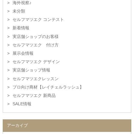
海外視察♪
未分類
セルフマツエク コンテスト
新着情報
実店舗ショップのお客様
セルフマツエク 付け方
展示会情報
セルフマツエク デザイン
実店舗ショップ情報
セルフマツエクレッスン
プロ向け商材【レイチェルラッシュ】
セルフマツエク 新商品
SALE情報
アーカイブ