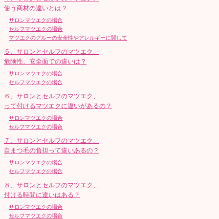
使う商材の違いとは？
サロンマツエクの場合
セルフマツエクの場合
マツエクのグルーの安全性やアレルギーに関して
５、サロンとセルフのマツエク、
危険性、安全面での違いは？
サロンマツエクの場合
セルフマツエクの場合
６、サロンとセルフのマツエク、
って付けるマツエクに違いがあるの？
サロンマツエクの場合
セルフマツエクの場合
７、サロンとセルフのマツエク、
自まつ毛の負担って違いあるの？
サロンマツエクの場合
セルフマツエクの場合
８、サロンとセルフのマツエク、
付ける時間に違いはある？
サロンマツエクの場合
セルフマツエクの場合