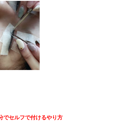
、
分でセルフで付けるやり方