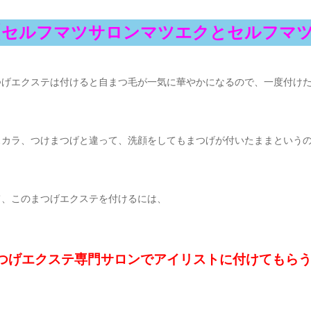
【セルフマツサロンマツエクとセルフマツ
つげエクステは付けると自まつ毛が一気に華やかになるので、一度付け
スカラ、つけまつげと違って、洗顔をしてもまつげが付いたままという
て、このまつげエクステを付けるには、
つげエクステ専門サロンでアイリストに付けてもら