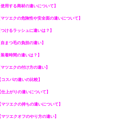
【使用する商材の違いについて】
【マツエクの危険性や安全面の違いについて】
【つけるラッシュに違いは？】
【自まつ毛の負担の違い】
【装着時間の違いは？】
【マツエクの付け方の違い】
0【コスパの違いの比較】
1【仕上がりの違いについて】
2【マツエクの持ちの違いについて】
3【マツエクオフのやり方の違い】