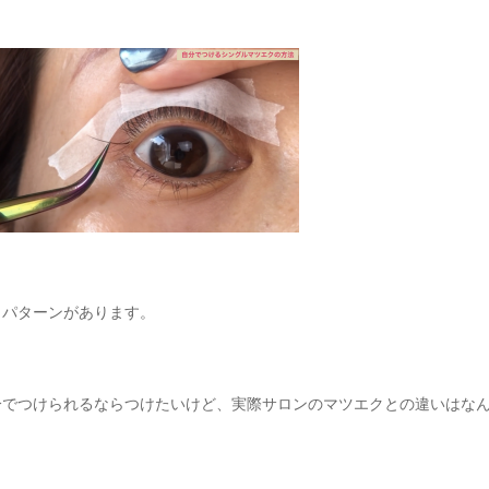
２パターンがあります。
分でつけられるならつけたいけど、実際サロンのマツエクとの違いはな