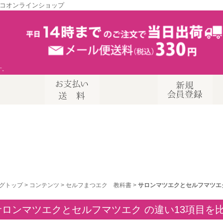
コオンラインショップ
す。
グトップ
>
コンテンツ
>
セルフまつエク 教科書
>
サロンマツエクとセルフマツエク
サロンマツエクとセルフマツエク の違い13項目を