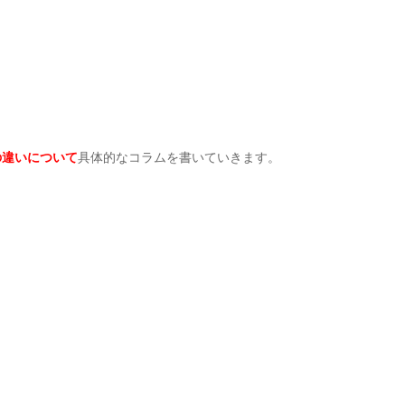
の違いについて
具体的なコラムを書いていきます。