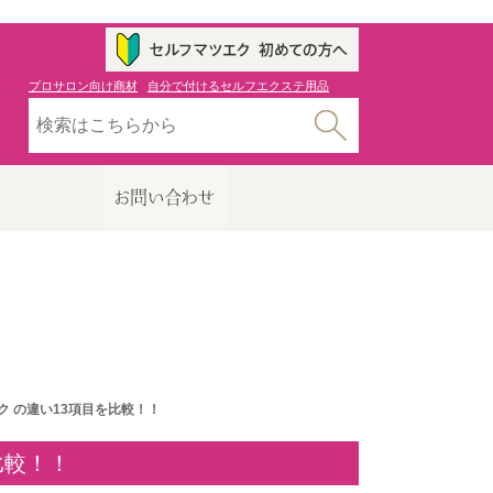
プロサロン向け商材
自分で付けるセルフエクステ用品
 の違い13項目を比較！！
比較！！