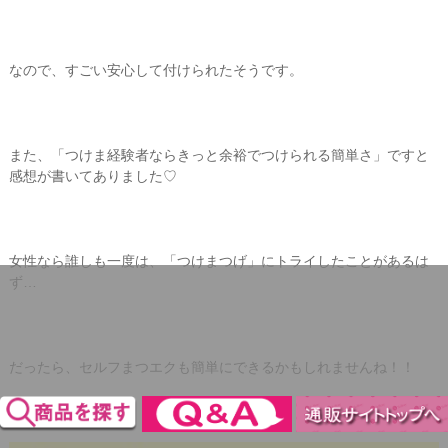
なので、すごい安心して付けられたそうです。
また、「つけま経験者ならきっと余裕でつけられる簡単さ」ですと
感想が書いてありました♡
女性なら誰しも一度は、「つけまつげ」にトライしたことがあるは
ず…
だったら、セルフまつエクも簡単にできるかもしれませんね！！