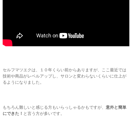
セルフマツエクは、１０年くらい前からありますが、ここ最近では
技術や商品がレベルアップし、サロンと変わらないくらいに仕上が
るようになりました。
もちろん難しいと感じる方もいらっしゃるかもですが、
意外と簡単
にできた！
と言う方が多いです。