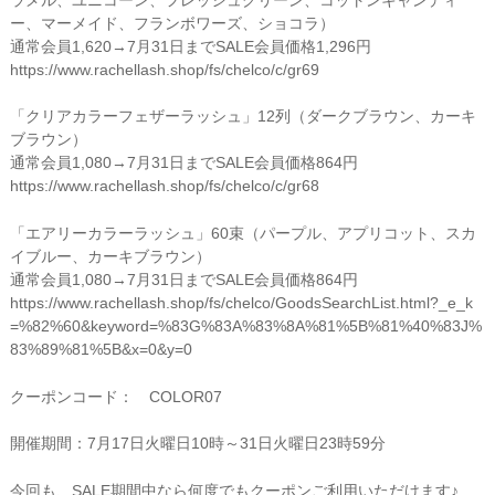
ー、マーメイド、フランボワーズ、ショコラ）
通常会員1,620→7月31日までSALE会員価格1,
296円
https://www.rachellash.shop/
fs/chelco/c/gr69
「クリアカラーフェザーラッシュ」12列（ダークブラウン、
カーキ
ブラウン）
通常会員1,080→7月31日までSALE会員価格864円
https://www.rachellash.shop/
fs/chelco/c/gr68
「エアリーカラーラッシュ」60束（パープル、アプリコット、
スカ
イブルー、カーキブラウン）
通常会員1,080→7月31日までSALE会員価格864円
https://www.rachellash.shop/
fs/chelco/GoodsSearchList.
html?_e_k
=%82%60&keyword=%83G%
83A%83%8A%81%5B%81%40%83J%
83%
89%81%5B&x=0&y=0
クーポンコード： COLOR07
開催期間：7月17日火曜日10時～31日火曜日23時59分
今回も、
SALE期間中なら何度でもクーポンご利用いただけます♪