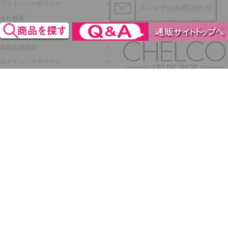
プライバシーポリシー
会社概要
メルマガ登録
新規会員登録
ログイン・マイページ
買い物かご
セルフレイ
株式会社チェルコ
〒150-0002
東京都渋谷区渋谷2-19-15
宮益坂ビルディング609
営業時間 平日10時～17時
定休日 土日祝日
年末年始
弊社休業日
© 2017 CHELCO Inc.