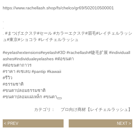
https://www.rachellash.shop/fs/chelco/gr69/502010500001
.
.
.
#まつげエクステ
#セール
#カラーエクステ
#眉毛
#レイチェルラッシ
ュ
#東京
#ショコラ
#レイチェルラッシュ
#eyelashextensions
#eyelash
#3D
#rachellash
#睫毛扩展
#individuall
ashes
#individualeyelashes
#ต่อขนตา
#ต่อขนตาถาวร
#ราคา
#เซเลบ
#pantip
#kawaii
#รีวิว
#ธรรมชาติ
#ขนตาปลอมธรรมชาติ
#ขนตาปลอมแม่เหล็ก
#ขนตา
カテゴリ：
プロ向け商材【レイチェルラッシュ】
PREV
NEXT