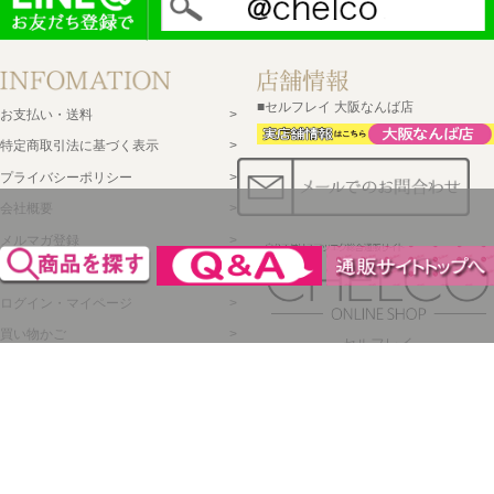
■セルフレイ 大阪なんば店
お支払い・送料
特定商取引法に基づく表示
プライバシーポリシー
会社概要
メルマガ登録
新規会員登録
ログイン・マイページ
買い物かご
セルフレイ
株式会社チェルコ
〒150-0002
東京都渋谷区渋谷2-19-15
宮益坂ビルディング609
営業時間 平日10時～17時
定休日 土日祝日
年末年始
弊社休業日