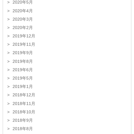
2020年5月
2020年4月
2020年3月
2020年2月
2019年12月
2019年11月
2019年9月
2019年8月
2019年6月
2019年5月
2019年1月
2018年12月
2018年11月
2018年10月
2018年9月
2018年8月