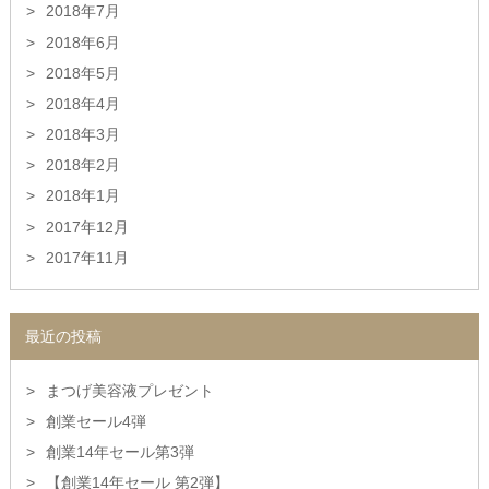
2018年7月
2018年6月
2018年5月
2018年4月
2018年3月
2018年2月
2018年1月
2017年12月
2017年11月
最近の投稿
まつげ美容液プレゼント
創業セール4弾
創業14年セール第3弾
【創業14年セール 第2弾】