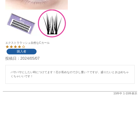
エクストララッシュ自然なCカール
購入者
投稿日
2024/05/07
バサバサにしたい時につけてます！芯が長めなので少し重い？ですが、盛りたいときはめちゃ
くちゃいいです！
10
件中
1
-
10
件表示