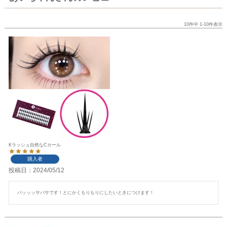
10
件中
1
-
10
件表示
Kラッシュ自然なCカール
購入者
投稿日
2024/05/12
バッッッサバサです！とにかくもりもりにしたいときにつけます！