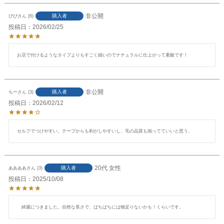
非公開
購入者
ぴぴ
6
投稿日
2026/02/25
お店で付けるようなタイプよりもすごく細いのでナチュラルに仕上がって素敵です！
非公開
購入者
ちー
3
投稿日
2026/02/12
セルフでつけやすい。テープからも剥がしやすいし、毛の品質も揃ってていいと思う。
20代
女性
購入者
ああああ
3
投稿日
2025/10/08
　綺麗につきました。自然な長さで、ばちばちには物足りないかも！くらいです。