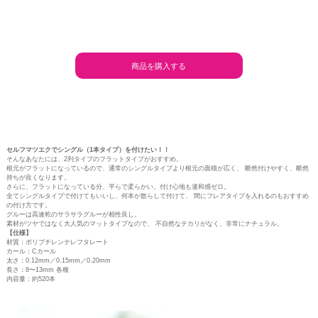
商品を購入する
セルフマツエクでシングル（1本タイプ）を付けたい！！
そんなあなたには、2列タイプのフラットタイプがおすすめ。
根元がフラットになっているので、通常のシングルタイプより根元の面積が広く、 断然付けやすく、断然
持ちが良くなります。
さらに、フラットになっている分、平らで柔らかい。付け心地も違和感ゼロ。
全てシングルタイプで付けてもいいし、何本か散らして付けて、 間にフレアタイプを入れるのもおすすめ
の付け方です。
グルーは高速乾のサラサラグルーが相性良し。
素材がツヤではなく大人気のマットタイプなので、 不自然なテカリがなく、非常にナチュラル。
【仕様】
材質：ポリブチレンテレフタレート
カール：Cカール
太さ：0.12mm／0.15mm／0.20mm
長さ：8〜13mm 各種
内容量：約520本