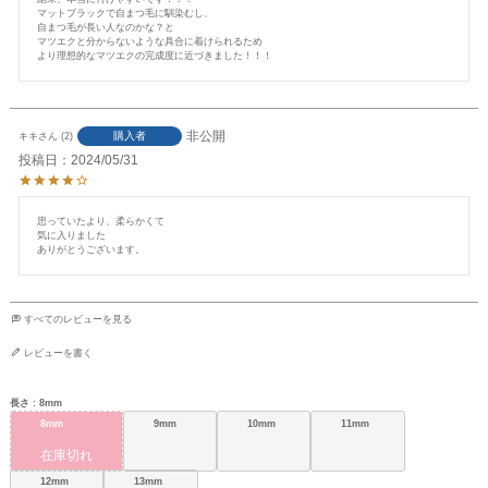
マットブラックで自まつ毛に馴染むし、

自まつ毛が長い人なのかな？と

マツエクと分からないような具合に着けられるため

より理想的なマツエクの完成度に近づきました！！！
非公開
購入者
キキ
2
投稿日
2024/05/31
思っていたより、柔らかくて

気に入りました

ありがとうございます。
すべてのレビューを見る
レビューを書く
長さ
8mm
8mm
9mm
10mm
11mm
在庫切れ
12mm
13mm