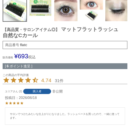
マットフラットラッシュ
【高品質・サロンアイテム◎】
自然なCカール
商品番号
flatc
¥
693
税込
販売価格
[
6
ポイント進呈 ]
4.74
31
非公開
購入者
ユリア
2
投稿日
2026/06/18
サロンでつけたみたいな仕上がりになりました。ラッシュベースを買ったので、一緒に使って
ます。