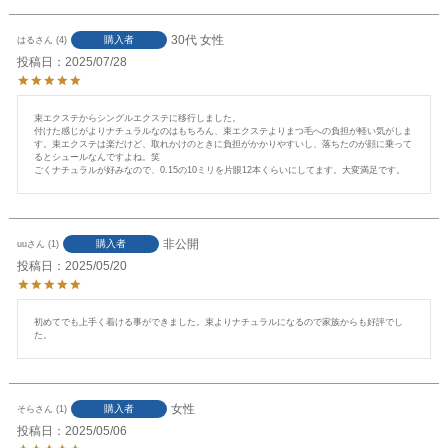
30代
女性
購入者
はる
4
投稿日
2025/07/28
束エクステからシングルエクステに移行しました。

付けた感じがよりナチュラルなのはもちろん、束エクステよりまつ毛への負担が軽い気がしま
す。束エクステは楽だけど、取れかけのときに負担がかかりやすいし、落ちたのが顔に乗って
るとシュールなんですよね。笑

ごくナチュラルが好みなので、0.15の10ミリを片眼12本くらいにしてます。大変満足です。
非公開
購入者
uu
1
投稿日
2025/05/20
初めてでも上手く着ける事ができました。束よりナチュラルになるので家族からも好評でし
た。
女性
購入者
そら
1
投稿日
2025/05/06