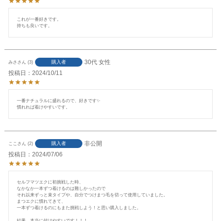
これが一番好きです。

持ちも良いです。
30代
女性
購入者
みさ
3
投稿日
2024/10/11
一番ナチュラルに盛れるので、好きです✨

慣れれば着けやすいです。
非公開
購入者
ここ
2
投稿日
2024/07/06
セルフマツエクに初挑戦した時、

なかなか一本ずつ着けるのは難しかったので

それ以来ずっと束タイプや、自分でつけまつ毛を切って使用していました。

まつエクに慣れてきて、

一本ずつ着けるのにもまた挑戦しよう！と思い購入しました。

結果、本当に付けやすいです！！！
