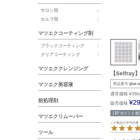
サロン用
セルフ用
マツエクコーティング剤
ブラックコーティング
クリアコーティング
マツエククレンジング
【Selfr
商品番号
glue-a
マツエク美容液
通常価格
¥
396
前処理剤
¥
2
販売価格
[
27
ポイント進呈
マツエクリムーバー
ツール