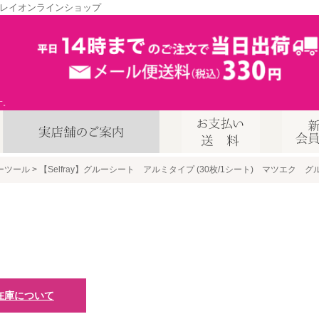
レイオンラインショップ
す。
ーツール
【Selfray】グルーシート アルミタイプ (30枚/1シート) マツエク グ
在庫について