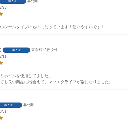
非公開
購入者
2/25
いシールタイプのものになっています！使いやすいです！
東京都
40代
女性
購入者
2/11
ミホイルを使用してました。

ても良い商品に出会えて、マツエクライフが楽になりました。
非公開
購入者
6/01