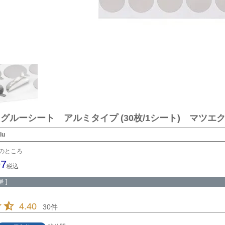
ay】グルーシート アルミタイプ (30枚/1シート) マツエ
lu
のところ
97
税込
 ]
4.40
30