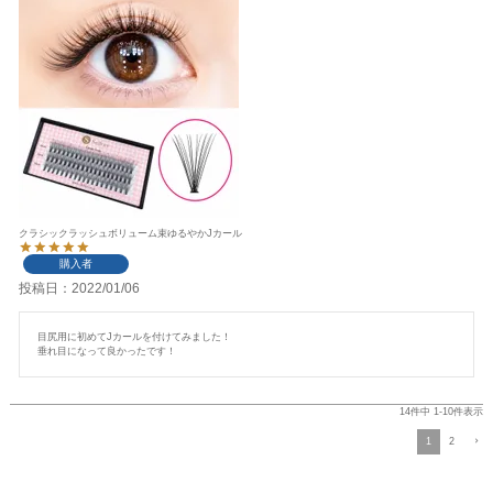
クラシックラッシュボリューム束ゆるやかJカール
購入者
投稿日
2022/01/06
目尻用に初めてJカールを付けてみました！

14
件中
1
-
10
件表示
1
2