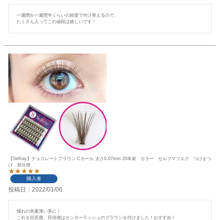
一週間か一週間半くらいの頻度で付け替えるので、

たくさん入ってこの値段は嬉しいです！
【Selfray】チョコレートブラウン Cカール 太さ0.07mm 20本束 カラー セルフマツエク つけまつ
げ 部分用
購入者
投稿日
2022/01/06
憧れの色素薄い系に！

これを目尻側、目頭側はセンターラッシュのブラウンを付けました！おすすめ！