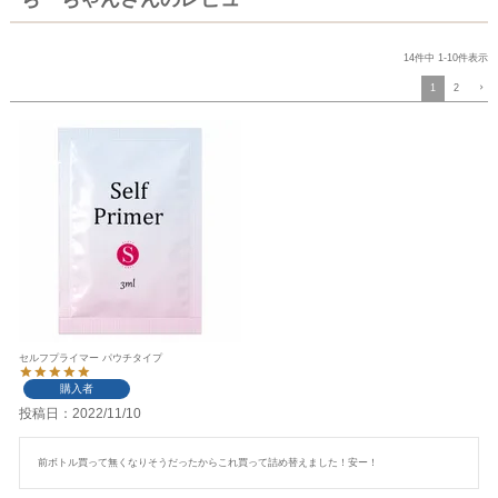
14
件中
1
-
10
件表示
1
2
セルフプライマー パウチタイプ
購入者
投稿日
2022/11/10
前ボトル買って無くなりそうだったからこれ買って詰め替えました！安ー！