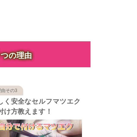
３
つの理由
しく安全なセルフマツエク
付け方教えます！