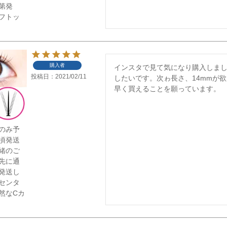
第発
フトッ
購入者
インスタで見て気になり購入しま
投稿日
2021/02/11
したいです。次ゎ長さ、14mmが
早く買えることを願っています。
mのみ予
9頃発送
緒のご
先に通
発送し
センタ
然なCカ