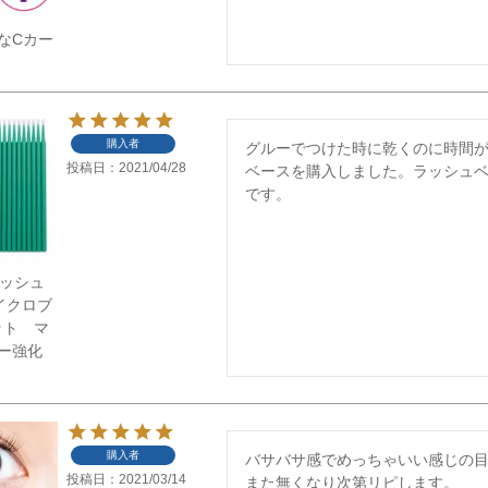
なCカー
購入者
グルーでつけた時に乾くのに時間
投稿日
2021/04/28
ベースを購入しました。ラッシュ
です。
】ラッシュ
イクロブ
ット マ
ー強化
購入者
バサバサ感でめっちゃいい感じの目
投稿日
2021/03/14
また無くなり次第リピします。