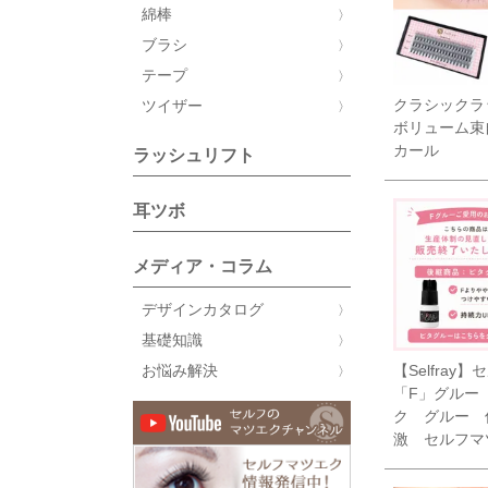
綿棒
ブラシ
テープ
クラシックラ
ツイザー
ボリューム束
カール
ラッシュリフト
耳ツボ
メディア・コラム
デザインカタログ
基礎知識
【Selfray】
お悩み解決
「F」グルー
ク グルー 
激 セルフマ