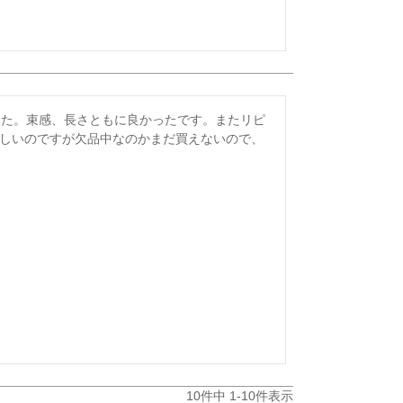
した。束感、長さともに良かったです。またリピ
欲しいのですが欠品中なのかまだ買えないので、
10
件中
1
-
10
件表示