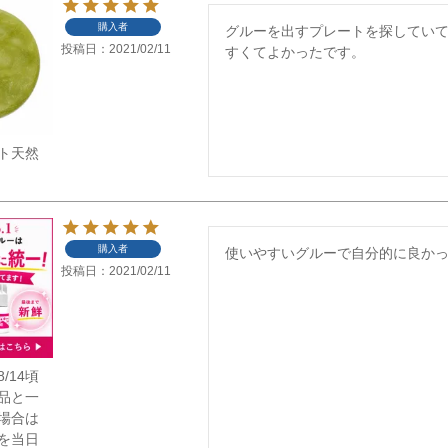
購入者
グルーを出すプレートを探してい
投稿日
2021/02/11
すくてよかったです。
ト天然
購入者
使いやすいグルーで自分的に良か
投稿日
2021/02/11
/14頃
品と一
場合は
を当日