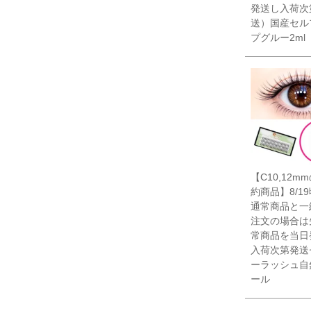
発送し入荷次
送）国産セル
プグルー2ml
【C10,12m
約商品】8/1
通常商品と一
注文の場合は
常商品を当日
入荷次第発送
ーラッシュ自
ール