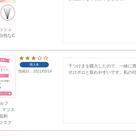
ッシュ
自然なC
購入者
下つけまを購入したので、一緒に買
投稿日
2021/03/14
ポロポロと取れやすいです。私の
セルフ
 マツエ
低刺
ツエク