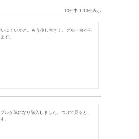
10
件中
1
-
10
件表示
使いにくいかと。もう少し大きく、グルー台から
います。
ープルが気になり購入しました。つけて見ると、
ます。