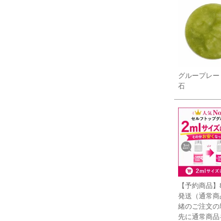
グループレー
石
【予約商品】8
発送（通常商
緒のご注文の
先に通常商品