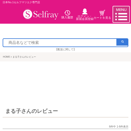
日本No.1セルフマツエク専門店
ログイン・
購入履歴
カートを見る
新規会員登録
【配送に関して】
HOME
まる子さんのレビュー
まる子さんのレビュー
6
件中
1
-
6
件表示