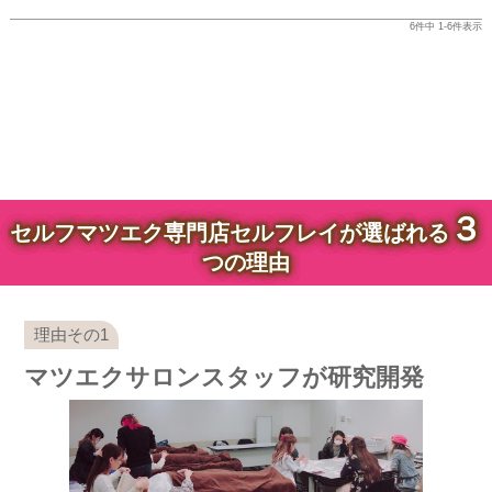
6
件中
1
-
6
件表示
３
セルフマツエク専門店セルフレイが選ばれる
つの理由
マツエクサロンスタッフが研究開発