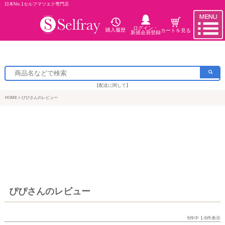
日本No.1セルフマツエク専門店
ログイン・
購入履歴
カートを見る
新規会員登録
【配送に関して】
HOME
ぴぴさんのレビュー
ぴぴさんのレビュー
6
件中
1
-
6
件表示