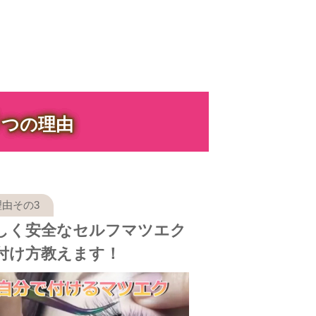
３
つの理由
しく安全なセルフマツエク
付け方教えます！