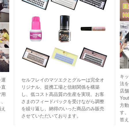
キッ
を運
セルフレイのマツエクとグルーは完全オ
法を
を直
リジナル、提携工場と信頼関係を構築
店舗
フ用
し、低コスト高品質の生産を実現、お客
You
く、
さまのフィードバックを受けながら調整
方動
揃え
を繰り返し、納得のいった商品のみ販売
す、
させていただいております。
答え