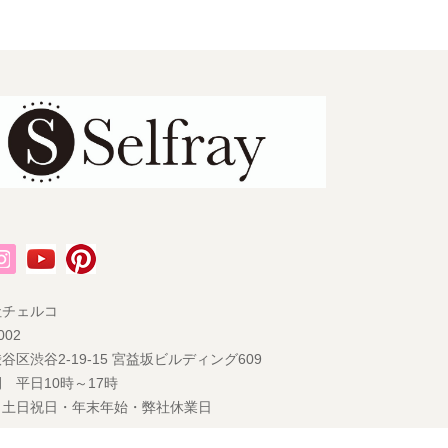
社チェルコ
002
谷区渋谷2-19-15 宮益坂ビルディング609
 平日10時～17時
 土日祝日・年末年始・弊社休業日