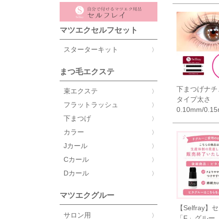
マツエクセルフセット
スターターキット
まつ毛エクステ
下まつげナチ
束エクステ
タイプ太さ
フラットラッシュ
0.10mm/0.1
下まつげ
カラー
Jカール
Cカール
Dカール
マツエクグルー
【Selfray】
サロン用
「F」グルー