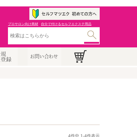
プロサロン向け商材
自分で付けるセルフエクステ用品
4
件中
1
-
4
件表示