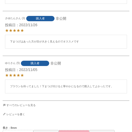
非公開
購入者
さゆたん
3
投稿日
2022/11/26
下まつげはあった方が目が大きく見えるのでオススメです
非公開
購入者
ゆり
5
投稿日
2022/11/05
ブラウンを待ってました！下まつげ付けると華やかになるので購入してよかったです。
すべてのレビューを見る
レビューを書く
長さ
8mm