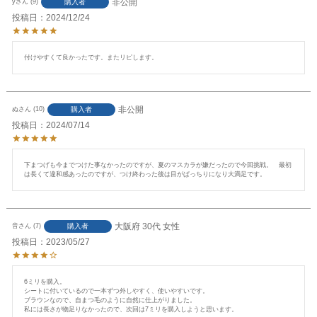
非公開
購入者
y
9
投稿日
2024/12/24
付けやすくて良かったです。またリピします。
非公開
購入者
ぬ
10
投稿日
2024/07/14
下まつげも今までつけた事なかったのですが、夏のマスカラが嫌だったので今回挑戦。　最初
は長くて違和感あったのですが、つけ終わった後は目がぱっちりになり大満足です。
大阪府
30代
女性
購入者
音
7
投稿日
2023/05/27
6ミリを購入。

シートに付いているので一本ずつ外しやすく、使いやすいです。

ブラウンなので、自まつ毛のように自然に仕上がりました。

私には長さが物足りなかったので、次回は7ミリを購入しようと思います。