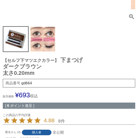
下まつげ
【セルフ下マツエクカラー】
ダークブラウン
太さ0.20mm
商品番号
gd664
¥
693
税込
販売価格
[
6
ポイント進呈 ]
4.88
8
非公開
購入者
匿名
4