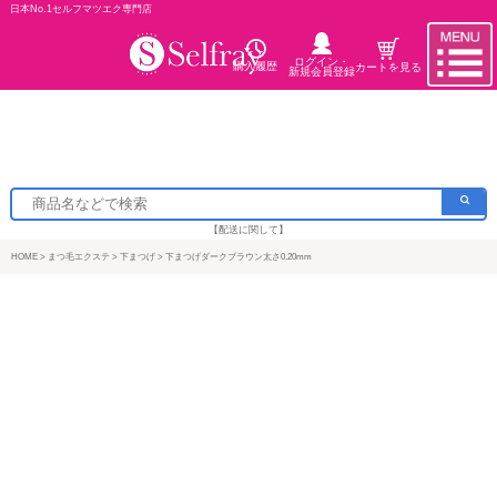
日本No.1セルフマツエク専門店
ログイン・
購入履歴
カートを見る
新規会員登録
【配送に関して】
HOME
まつ毛エクステ
下まつげ
下まつげダークブラウン太さ0.20mm