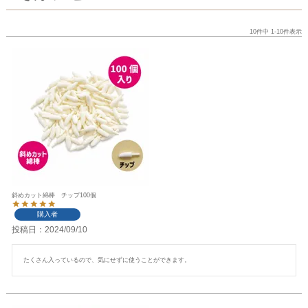
10
件中
1
-
10
件表示
斜めカット綿棒 チップ100個
購入者
投稿日
2024/09/10
たくさん入っているので、気にせずに使うことができます。