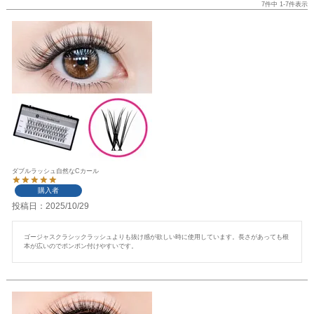
7
件中
1
-
7
件表示
ダブルラッシュ自然なCカール
購入者
投稿日
2025/10/29
ゴージャスクラシックラッシュよりも抜け感が欲しい時に使用しています。長さがあっても根
本が広いのでポンポン付けやすいです。