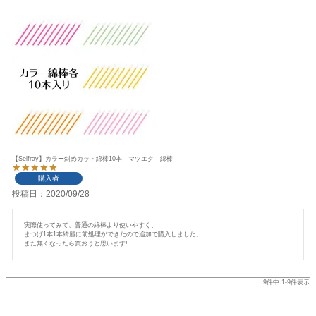
【Selfray】カラー斜めカット綿棒10本 マツエク 綿棒
購入者
投稿日
2020/09/28
実際使ってみて、普通の綿棒より使いやすく、

まつげ1本1本綺麗に前処理ができたので追加で購入しました。

また無くなったら買おうと思います!
9
件中
1
-
9
件表示