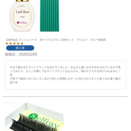
【Selfray】ラッシュベース &マイクロブラシ 10本セット マツエク グルー強化剤
購入者
投稿日
2020/12/05
今まで使わずにマットフラットを付けていました。みなさん凄くおすすめをされているので買
ってみたら、もうこれ無しではマットフラットはもちろん、他のエクステは付けられません！
笑

子育てで毎日バタバタしているので空いた時間にささっと付けられてすぐに乾くのが凄く魅力
的です。