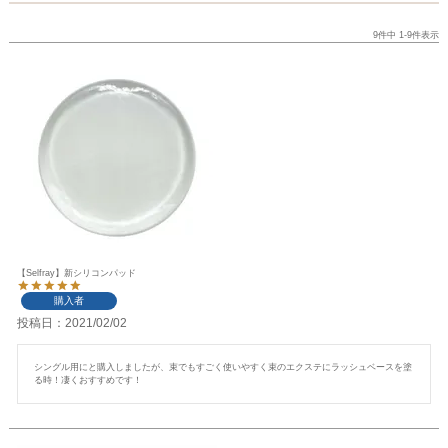
9
件中
1
-
9
件表示
【Selfray】新シリコンパッド
購入者
投稿日
2021/02/02
シングル用にと購入しましたが、束でもすごく使いやすく束のエクステにラッシュベースを塗
る時！凄くおすすめです！