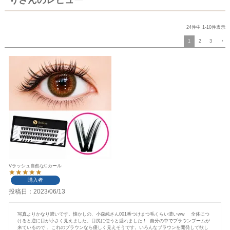
りさんのレビュー
24
件中
1
-
10
件表示
1
2
3
Vラッシュ自然なCカール
購入者
投稿日
2023/06/13
写真よりかなり濃いです。懐かしの、小森純さん001番つけまつ毛くらい濃いww    全体につ
けると逆に目が小さく見えました。目尻に使うと盛れました！  自分の中でブラウンブームが
来ているので 、これのブラウンなら優しく見えそうです。いろんなブラウンを開発して欲し