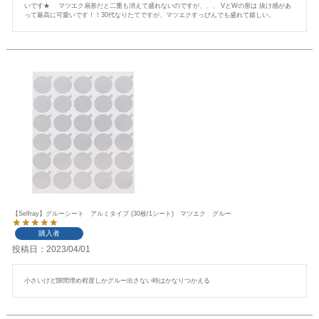
いです★    マツエク扇形だと二重も消えて盛れないのですが、、、 VとWの形は 抜け感があ
って最高に可愛いです！！30代なりたてですが、マツエクすっぴんでも盛れて嬉しい。
【Selfray】グルーシート アルミタイプ (30枚/1シート) マツエク グルー
購入者
投稿日
2023/04/01
小さいけど隙間埋め程度しかグルー出さない時はかなりつかえる 