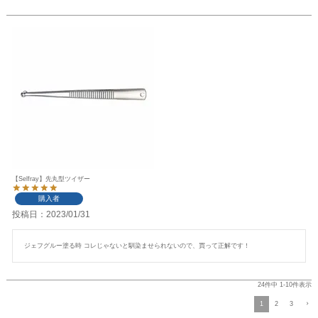
【Selfray】先丸型ツイザー
購入者
投稿日
2023/01/31
ジェフグルー塗る時 コレじゃないと馴染ませられないので、買って正解です！
24
件中
1
-
10
件表示
1
2
3