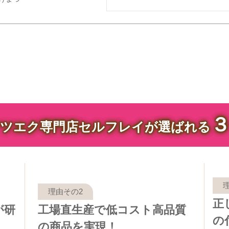
ツエク専門店セルフレイが選ばれる
正
が研
工場直生産で低コスト高品質
の
の商品を実現！