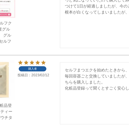
つけて1日が経過しましたが、今の
根本が白くなってしまいましたが
】セルフク
産グル
 グル
セルフ
購入者
セルフまつエクを始めたときから、
投稿日
2023/02/12
毎回容器ごと交換していましたが
ちらを購入しました。

化粧品登録って聞くとすごく安心
】化粧品登
フティー
パウチタ