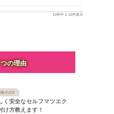
10
件中
1
-
10
件表示
３
つの理由
しく安全なセルフマツエク
付け方教えます！