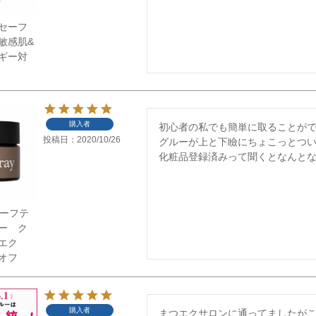
セーフ
敏感肌&
ギー対
購入者
初心者の私でも簡単に取ることがで
投稿日
2020/10/26
グルーが上と下瞼にちょこっとつい
化粧品登録済みって聞くとなんと
】セーフテ
ー ク
ツエク
オフ
購入者
まつエクサロンに通ってましたがこ