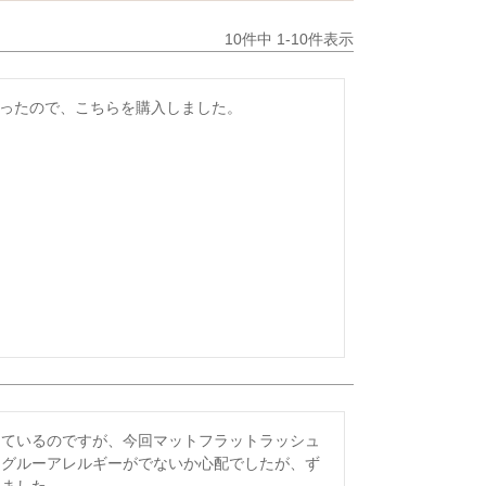
10
件中
1
-
10
件表示
ったので、こちらを購入しました。

。
っているのですが、今回マットフラットラッシュ
、グルーアレルギーがでないか心配でしたが、ず
ました。
