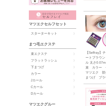
マツエクセルフセット
スターターキット
まつ毛エクステ
【Selfray
束エクステ
ートブラウン
フラットラッシュ
ル 太さ0.07m
下まつげ
束 カラー 
マツエク 部
カラー
まつげ ブラ
Jカール
Cカール
Dカール
マツエクグルー