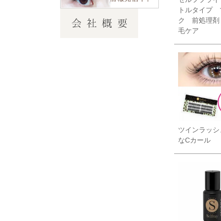
トルタイプ 
ク 前処理剤
毛ケア
ツインラッシ
なCカール