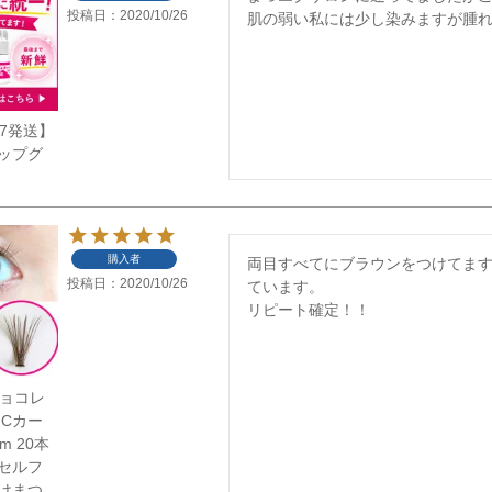
投稿日
2020/10/26
肌の弱い私には少し染みますが腫
/7発送】
ップグ
購入者
両目すべてにブラウンをつけてま
投稿日
2020/10/26
ています。

リピート確定！！
】チョコレ
 Cカー
m 20本
セルフ
けまつ