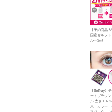
【予約商品 8
国産セルフト
ルー2ml
【Selfray
ートブラウン
ル 太さ0.07m
束 カラー 
マツエク つ