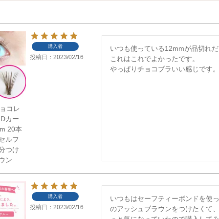
購入者
いつも使っている12mmが品切れだ
投稿日
2023/02/16
これはこれでよかったです。

やっぱりチョコブラいい感じです
】チョコレ
 Dカー
m 20本
セルフ
分つけ
ウン
購入者
いつもはセーフティーボンドを使
投稿日
2023/02/16
のアッシュブラウンをつけたくて
っと気になっていたので購入してみ