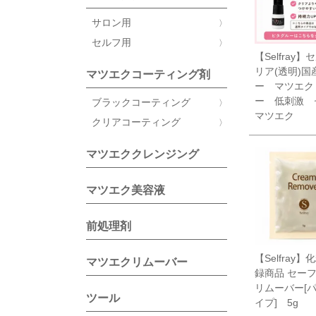
サロン用
セルフ用
【Selfray
リア(透明)国
マツエクコーティング剤
ー マツエク
ー 低刺激 
ブラックコーティング
マツエク
クリアコーティング
マツエククレンジング
マツエク美容液
前処理剤
【Selfray
マツエクリムーバー
録商品 セー
リムーバー[
ツール
イプ] 5g