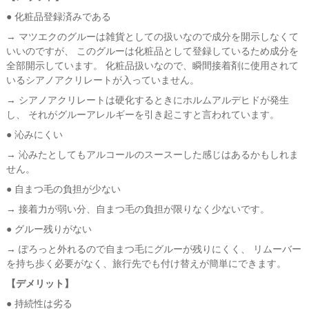
● 化粧品登録済みである
→ マツエクのグルーは雑貨としての扱いなので成分を開示しなくて
いいのですが、 このグルーは化粧品として登録しているため成分を
全部開示しています。 化粧品扱いなので、瞬間接着剤に使用されて
いるシアノアクリレートが入っていません。
→ シアノアクリレートは硬化するときにホルムアルデヒドが発生
し、 それがグルーアレルギーを引き起こすと言われています。
● 沁みにくい
→ 沁みたとしてもアルコールのスースーした感じはあるかもしれま
せん。
● 自まつ毛の負担が少ない
→ 接着力が弱い分、自まつ毛の負担が限りなく少ないです。
● グルー残りがない
→ ぽろっと外れるので自まつ毛にグルーが残りにくく、 リムーバー
を持ち歩く必要がなく、旅行先でも付け替えが簡単にできます。
【デメリット】
● 持続性は劣る