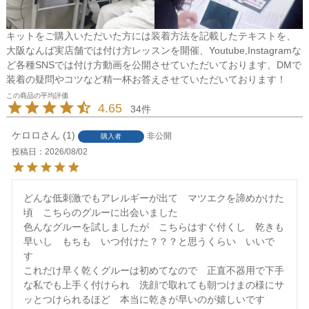
キットをご購入いただいた方には装着方法を記載したテキストを、
大阪なんば実店舗では付け方レッスンを開催、Youtube,Instagramな
ど各種SNSでは付け方動画を公開させていただいております、DMで
装着の疑問やコツなど精一杯お答えさせていただいております！
4.65
34
ケロロ
1
非公開
購入者
投稿日
2026/08/02
どんな低刺激でもアレルギーが出て　マツエクを諦めかけた
頃　こちらのグルーに出会いました

色んなグルーを試しましたが　こちらはすぐ付くし　乾きも
早いし　もちも　いつ付けた？？？と思うくらい　いいで
す　

これだけ早く乾くグルーは初めてなので　正直不器用で下手
な私でも上手く付けられ　洗顔で取れても朝つけまの様にサ
ッとつけられるほど　本当に乾きが早いのが嬉しいです
