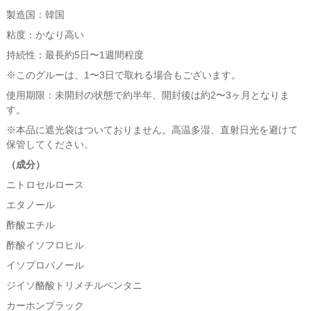
製造国：韓国
粘度：かなり高い
持続性：最長約5日〜1週間程度
※このグルーは、1〜3日で取れる場合もございます。
使用期限：未開封の状態で約半年、開封後は約2〜3ヶ月となりま
す。
※本品に遮光袋はついておりません。高温多湿、直射日光を避けて
保管してください。
（成分）
ニトロセルロース
エタノール
酢酸エチル
酢酸イソフロヒル
イソプロパノール
ジイソ酪酸トリメチルペンタニ
カーホンブラック