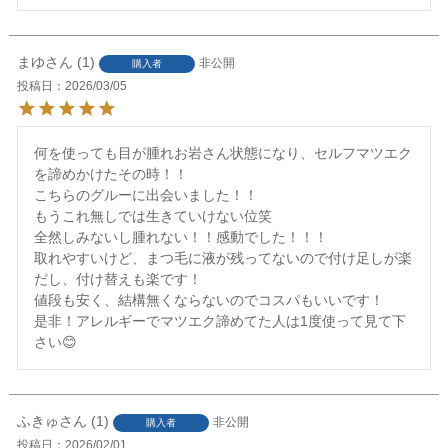
まゆ
1
非公開
購入者
投稿日
2026/03/05
何を使っても目が腫れお岩さん状態になり、セルフマツエク
を諦めかけたその時！！

こちらのグルーに出会いました！！

もうこれ無しでは生きていけない位笑

全然しみないし腫れない！！感動でした！！！

取れやすいけど、まつ毛に液が残ってないので付け足しが楽
だし、付け替えも楽です！

値段も安く、結構無くならないのでコスパもいいです！

是非！アレルギーでマツエク諦めてた人は1度使って見て下
ふきゅ
1
非公開
購入者
投稿日
2026/02/01