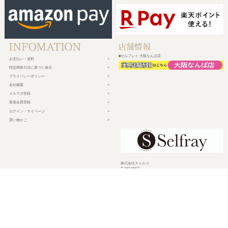
■セルフレイ 大阪なんば店
お支払い・送料
特定商取引法に基づく表示
プライバシーポリシー
会社概要
メルマガ登録
新規会員登録
ログイン・マイページ
買い物かご
株式会社チェルコ
〒150-0002
東京都渋谷区渋谷2-19-15 宮益坂ビルディング609
営業時間 平日10時～17時
定休日 土日祝日・年末年始・弊社休業日