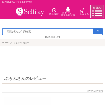
日本No.1セルフマツエク専門店
ログイン・
購入履歴
カートを見る
新規会員登録
【配送に関して】
HOME
ぶぅふさんのレビュー
ぶぅふさんのレビュー
3
件中
1
-
3
件表示