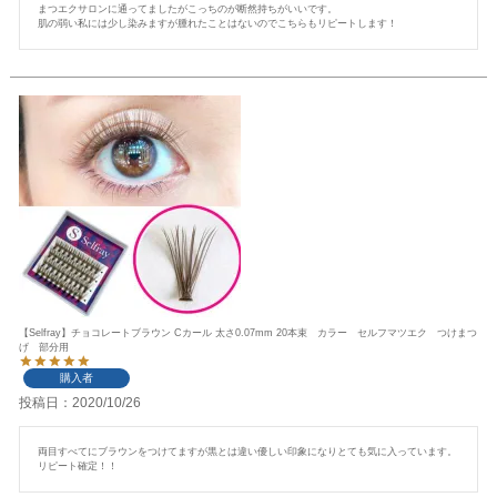
まつエクサロンに通ってましたがこっちのが断然持ちがいいです。

肌の弱い私には少し染みますが腫れたことはないのでこちらもリピートします！
【Selfray】チョコレートブラウン Cカール 太さ0.07mm 20本束 カラー セルフマツエク つけまつ
げ 部分用
購入者
投稿日
2020/10/26
両目すべてにブラウンをつけてますが黒とは違い優しい印象になりとても気に入っています。

リピート確定！！