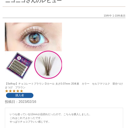
ニコニコさんのレビュー
10
件中
1
-
10
件表示
【Selfray】チョコレートブラウン Dカール 太さ0.07mm 20本束 カラー セルフマツエク 部分つけ
まつげ ブラウン
購入者
投稿日
2023/02/16
いつも使っている12mmが品切れだったので、こちらを購入しました。

これはこれでよかったです。

やっぱりチョコブラいい感じです。