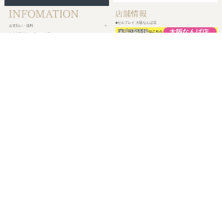
■セルフレイ 大阪なんば店
お支払い・送料
特定商取引法に基づく表示
プライバシーポリシー
会社概要
メルマガ登録
新規会員登録
ログイン・マイページ
買い物かご
株式会社チェルコ
〒150-0002
東京都渋谷区渋谷2-19-15 宮益坂ビルディング609
営業時間 平日10時～17時
定休日 土日祝日・年末年始・弊社休業日
©
2026 CHELCO Inc.