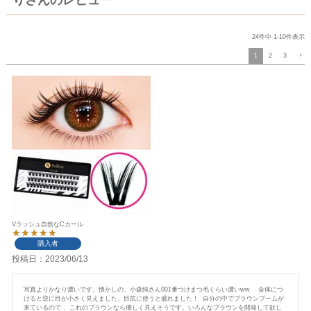
24
件中
1
-
10
件表示
1
2
3
Vラッシュ自然なCカール
購入者
投稿日
2023/06/13
写真よりかなり濃いです。懐かしの、小森純さん001番つけまつ毛くらい濃いww    全体につ
けると逆に目が小さく見えました。目尻に使うと盛れました！  自分の中でブラウンブームが
来ているので 、これのブラウンなら優しく見えそうです。いろんなブラウンを開発して欲し