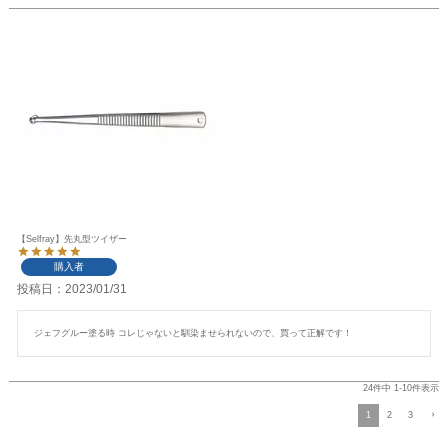
【Selfray】先丸型ツイザー
購入者
投稿日
2023/01/31
ジェフグルー塗る時 コレじゃないと馴染ませられないので、買って正解です！
24
件中
1
-
10
件表示
1
2
3