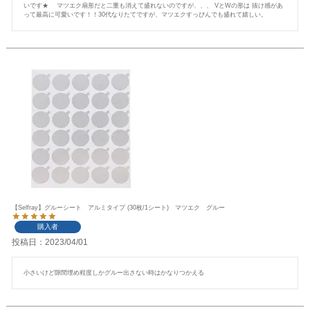
いです★    マツエク扇形だと二重も消えて盛れないのですが、、、 VとWの形は 抜け感があ
って最高に可愛いです！！30代なりたてですが、マツエクすっぴんでも盛れて嬉しい。
【Selfray】グルーシート アルミタイプ (30枚/1シート) マツエク グルー
購入者
投稿日
2023/04/01
小さいけど隙間埋め程度しかグルー出さない時はかなりつかえる 