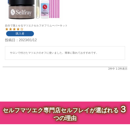
自分で落とせるマツエクセルフオフリムーバーキット
購入者
投稿日
2023/01/12
サロンで付けたマツエクのオフに使いました。簡単に取れておすすめです。
2
件中
1
-
2
件表示
３
セルフマツエク専門店セルフレイが選ばれる
つの理由