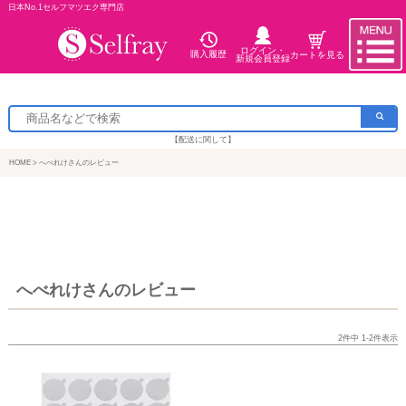
日本No.1セルフマツエク専門店
ログイン・
購入履歴
カートを見る
新規会員登録
【配送に関して】
HOME
へべれけさんのレビュー
へべれけさんのレビュー
2
件中
1
-
2
件表示