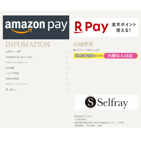
■セルフレイ 大阪なんば店
お支払い・送料
特定商取引法に基づく表示
プライバシーポリシー
会社概要
メルマガ登録
新規会員登録
ログイン・マイページ
買い物かご
株式会社チェルコ
〒150-0002
東京都渋谷区渋谷2-19-15 宮益坂ビルディング609
営業時間 平日10時～17時
定休日 土日祝日・年末年始・弊社休業日