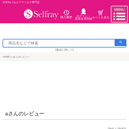
日本No.1セルフマツエク専門店
ログイン・
購入履歴
カートを見る
新規会員登録
【配送に関して】
HOME
aさんのレビュー
aさんのレビュー
7
件中
1
-
7
件表示