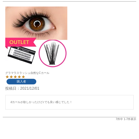
グラマラスラッシュ自然なCカール
購入者
投稿日
2021/12/01
dカールが欲しかったけどcでも良い感じでした！
7
件中
1
-
7
件表示