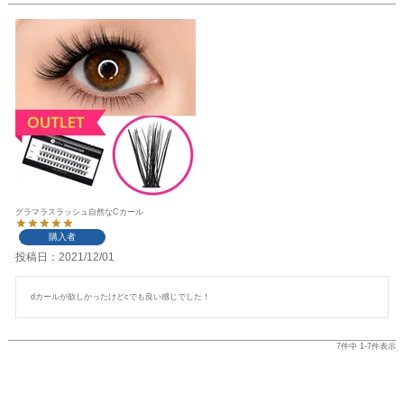
グラマラスラッシュ自然なCカール
購入者
投稿日
2021/12/01
dカールが欲しかったけどcでも良い感じでした！
7
件中
1
-
7
件表示