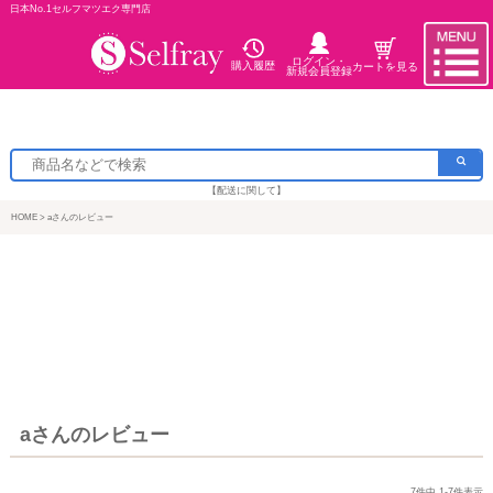
日本No.1セルフマツエク専門店
ログイン・
購入履歴
カートを見る
新規会員登録
【配送に関して】
HOME
aさんのレビュー
aさんのレビュー
7
件中
1
-
7
件表示